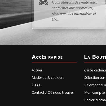

Nous utilisons des matériaux
conformes aux normes NF,
résistants aux intempéries et
UV...
Accès rapide
La Bout
Accueil
Carte cadeau
Matières & couleurs
Sélection pa
F.A.Q.
Paiement & li
Contact / Où nous trouver
Mon compte
Panier d’acha