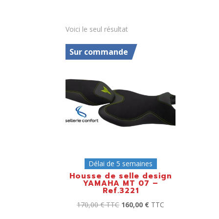
Voici le seul résultat
Sur commande
Délai de 5 semaines
Housse de selle design
YAMAHA MT 07 –
Ref.3221
170,00
€
TTC
160,00
€
TTC