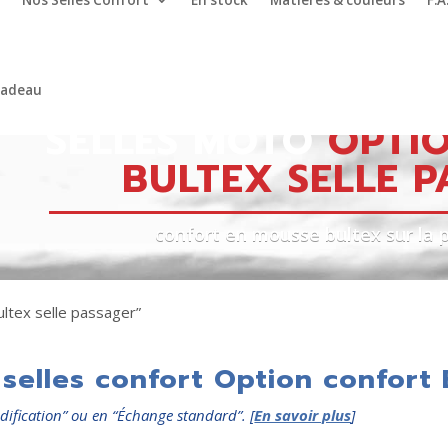
Nos Selles Confort
En stock
Matières & couleurs
F.A
cadeau
SELLES MOTO
OPTIO
BULTEX SELLE P
confort en mousse bultex sur la 
ultex selle passager”
selles confort Option confort 
dification” ou en “Échange standard”. [
En savoir plus
]