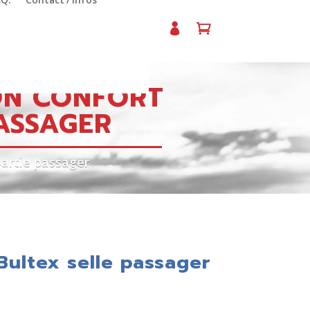
.Q.
Contact / Infos
N CONFORT
ASSAGER
partie passager
Bultex selle passager