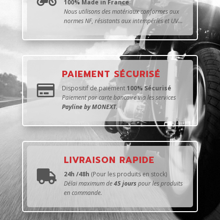
100% Made in France
Nous utilisons des matériaux conformes aux
normes NF, résistants aux intempéries et UV...
PAIEMENT SÉCURISÉ

Dispositif de paiement
100% Sécurisé
Paiement par carte bancaire via les services
Payline by MONEXT
.
LIVRAISON RAPIDE

24h /48h
(Pour les produits en stock)
Délai maximum de
45 jours
pour les produits
en commande.