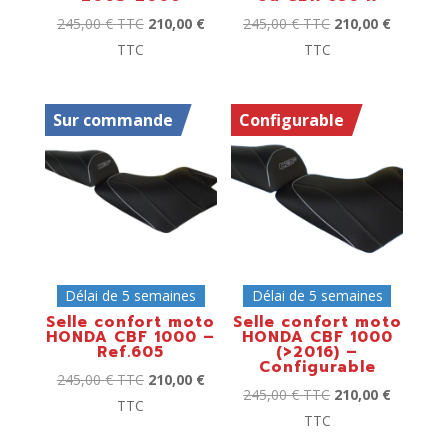
245,00
€
TTC
210,00
€
245,00
€
TTC
210,00
€
TTC
TTC
Sur commande
Configurable
Délai de 5 semaines
Délai de 5 semaines
Selle confort moto
Selle confort moto
HONDA CBF 1000 –
HONDA CBF 1000
Ref.605
(>2016) –
Configurable
245,00
€
TTC
210,00
€
245,00
€
TTC
210,00
€
TTC
TTC