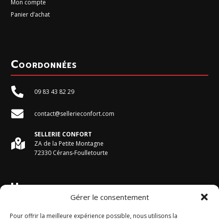
Mon compte
Panier d’achat
Coordonnées

09 83 43 82 29

contact@sellerieconfort.com
SELLERIE CONFORT

ZA de la Petite Montagne
72330 Cérans-Foulletourte
Horaires du magasin
Gérer le consentement
Du Lundi au Vendredi :
Pour offrir la meilleure expérience possible, nous utilisons la