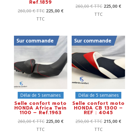
Ref.1859
260,00
€
TTC
225,00
€
260,00
€
TTC
225,00
€
TTC
TTC
Sur commande
Sur commande
Délai de 5 semaines
Délai de 5 semaines
Selle confort moto
Selle confort moto
HONDA Africa Twin
HONDA CB 1300 –
1100 – Ref.1963
REF : 4045
260,00
€
TTC
225,00
€
250,00
€
TTC
215,00
€
TTC
TTC