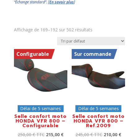
“Échange standard”. [
En savoir plus
]
Affichage de 169–192 sur 502 résultats
Configurable
Sur commande
Délai de 5 semaines
Délai de 5 semaines
Selle confort moto
Selle confort moto
HONDA VFR 800 –
HONDA VFR 800 –
Configurable
Ref.2009
250,00
€
TTC
215,00
€
245,00
€
TTC
210,00
€