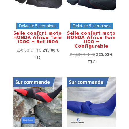
Délai de 5 semaines
Délai de 5 semaines
Selle confort moto
Selle confort moto
HONDA Africa Twin
HONDA Africa Twin
1000 – Ref.1806
1100 –
Configurable
250,00
€
TTC
215,00
€
260,00
€
TTC
225,00
€
TTC
TTC
Sur commande
Sur commande