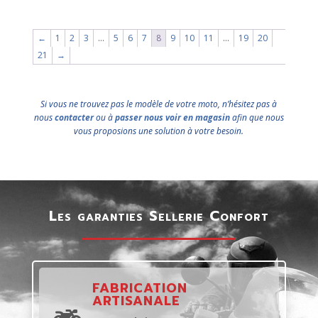
←
1
2
3
…
5
6
7
8
9
10
11
…
19
20
21
→
Si vous ne trouvez pas le modèle de votre moto, n’hésitez pas à
nous
contacter
ou à
passer nous voir en magasin
afin que nous
vous proposions une solution à votre besoin.
Les garanties Sellerie Confort
FABRICATION
ARTISANALE
