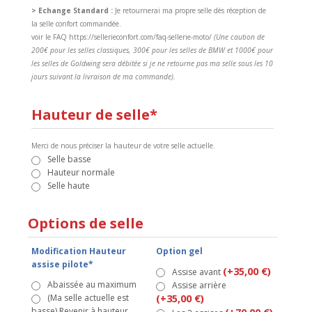
> Echange Standard :
Je retournerai ma propre selle dès réception de
la selle confort commandée.
voir le FAQ https://sellerieconfort.com/faq-sellerie-moto/
(Une caution de
200€ pour les selles classiques, 300€ pour les selles de BMW et 1000€ pour
les selles de Goldwing sera débitée si je ne retourne pas ma selle sous les 10
jours suivant la livraison de ma commande).
Hauteur de selle*
Merci de nous préciser la hauteur de votre selle actuelle.
Selle basse
Hauteur normale
Selle haute
Options de selle
Modification Hauteur
Option gel
assise pilote*
(+35,00 €)
Assise avant
Abaissée au maximum
Assise arrière
(Ma selle actuelle est
(+35,00 €)
basse) Revenir à hauteur