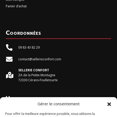
Panier d’achat
Coordonnées

09 83 43 82 29

contact@sellerieconfort.com
SELLERIE CONFORT

ZA de la Petite Montagne
72330 Cérans-Foulletourte
Horaires du magasin
Gérer le consentement
Du Lundi au Vendredi :
Pour offrir la meilleure expérience possible, nous utilisons la