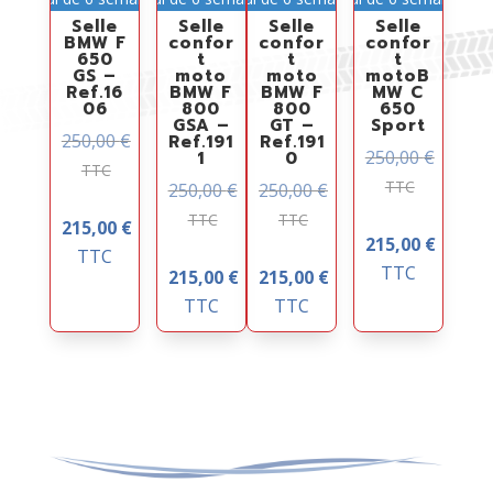
Selle
Selle
Selle
Selle
BMW F
confor
confor
confor
650
t
t
t
GS –
moto
moto
motoB
Ref.16
BMW F
BMW F
MW C
06
800
800
650
GSA –
GT –
Sport
250,00
€
Ref.191
Ref.191
250,00
€
1
0
TTC
TTC
250,00
€
250,00
€
TTC
TTC
215,00
€
215,00
€
TTC
TTC
215,00
€
215,00
€
TTC
TTC