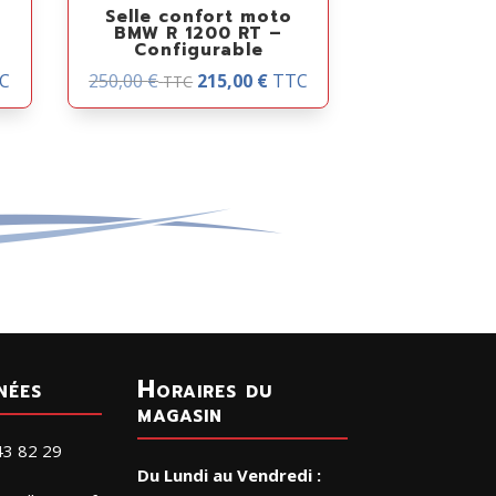
Selle confort moto
BMW R 1200 RT –
Configurable
C
250,00
€
215,00
€
TTC
TTC
nées
Horaires du
magasin
43 82 29
Du Lundi au Vendredi :