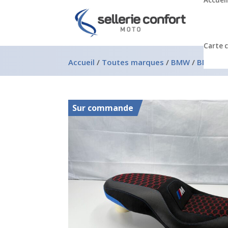
Accueil
Carte 
Accueil
/
Toutes marques
/
BMW
/
BMW F 9
Sur commande