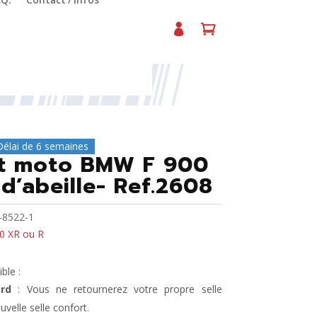
.Q.
Contact / Infos
lle- Ref.2608
Délai de 6 semaines
rt moto BMW F 900
d’abeille- Ref.2608
8522-1
 XR ou R
ble :
rd
: Vous ne retournerez votre propre selle
uvelle selle confort.