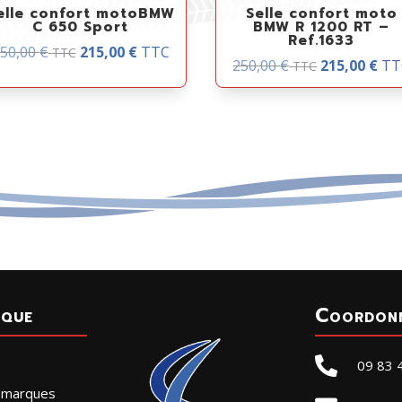
elle confort motoBMW
Selle confort moto
C 650 Sport
BMW R 1200 RT –
Ref.1633
50,00
€
215,00
€
TTC
TTC
250,00
€
215,00
€
TT
TTC
ique
Coordon

09 83 
r marques