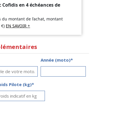
c Cofidis en 4 échéances de
is du montant de l’achat, montant
2
€
)
EN SAVOIR +
lémentaires
Année (moto)*
oids Pilote (kg)*