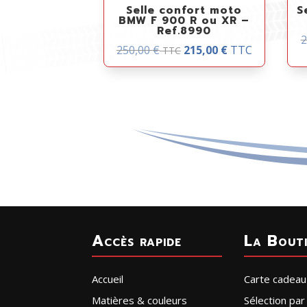
Selle confort moto
S
BMW F 900 R ou XR –
Ref.8990
2
250,00
€
215,00
€
TTC
TTC
Accès rapide
La Bout
Accueil
Carte cadeau
Matières & couleurs
Sélection pa