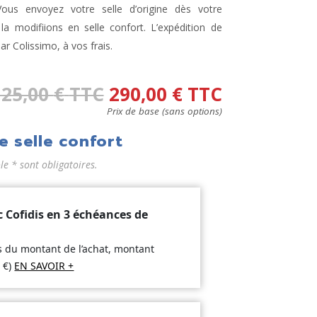
ous envoyez votre selle d’origine dès votre
 modifiions en selle confort. L’expédition de
par Colissimo, à vos frais.
325,00
€
TTC
290,00
€
TTC
Prix de base (sans options)
e selle confort
 * sont obligatoires.
c Cofidis en 3 échéances de
is du montant de l’achat, montant
5
€
)
EN SAVOIR +