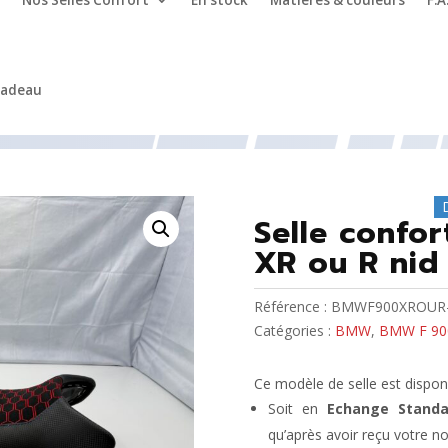
Nos Selles Confort
En stock
Matières & couleurs
F.A
cadeau
00 XR ou R
/ Selle confort moto BMW F 900 XR ou R nid d’abei
Selle confo
XR ou R nid 
Référence :
BMWF900XROUR-
Catégories :
BMW
,
BMW F 900
Ce modèle de selle est disponi
Soit en
Echange Standa
qu’après avoir reçu votre no