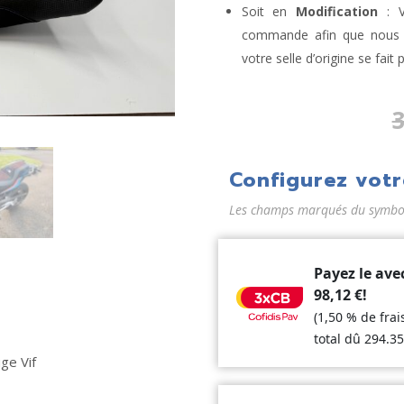
Soit en
Modification
: V
commande afin que nous la
votre selle d’origine se fait 
Configurez votr
Les champs marqués du symbole
Payez le ave
98,12
€
!
(1,50 % de fra
total dû
294.3
ge Vif