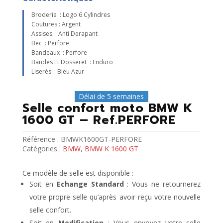
Broderie : Logo 6 Cylindres
Coutures : Argent
Assises : Anti Derapant
Bec : Perfore
Bandeaux : Perfore
Bandes Et Dosseret : Enduro
Liserés : Bleu Azur
Délai de 5 semaines
Selle confort moto BMW K
1600 GT – Ref.PERFORE
Référence :
BMWK1600GT-PERFORE
Catégories :
BMW
,
BMW K 1600 GT
Ce modèle de selle est disponible :
Soit en
Echange Standard
: Vous ne retournerez
votre propre selle qu’après avoir reçu votre nouvelle
selle confort.
Soit en
Modification
: Vous envoyez votre selle