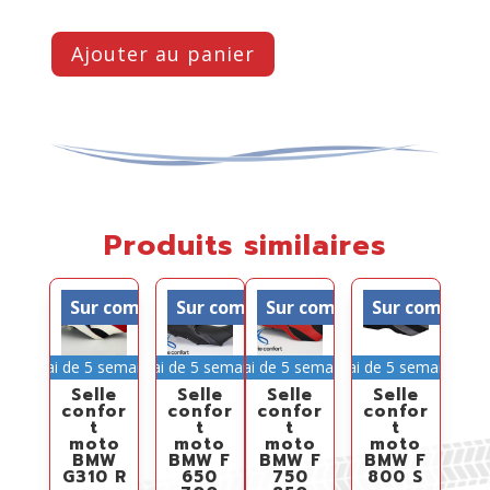
Ajouter au panier
Produits similaires
Sur commande
Sur commande
Sur commande
Sur comman
Délai de 5 semaines
Délai de 5 semaines
Délai de 5 semaines
Délai de 5 semaines
Selle
Selle
Selle
Selle
confor
confor
confor
confor
t
t
t
t
moto
moto
moto
moto
BMW
BMW F
BMW F
BMW F
G310 R
650
750
800 S