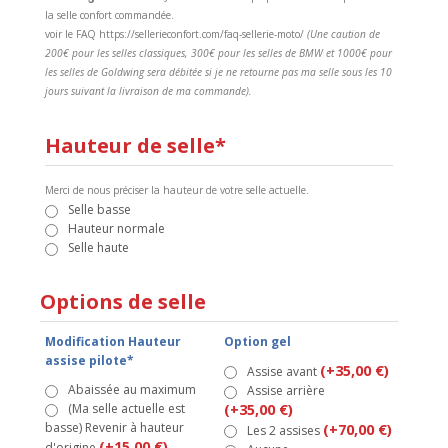
la selle confort commandée.
voir le FAQ https://sellerieconfort.com/faq-sellerie-moto/
(Une caution de
200€ pour les selles classiques, 300€ pour les selles de BMW et 1000€ pour
les selles de Goldwing sera débitée si je ne retourne pas ma selle sous les 10
jours suivant la livraison de ma commande).
Hauteur de selle*
Merci de nous préciser la hauteur de votre selle actuelle.
Selle basse
Hauteur normale
Selle haute
Options de selle
Modification Hauteur
Option gel
assise pilote*
(+35,00 €)
Assise avant
Abaissée au maximum
Assise arrière
(Ma selle actuelle est
(+35,00 €)
basse) Revenir à hauteur
(+70,00 €)
Les 2 assises
(+15,00 €)
d'origine