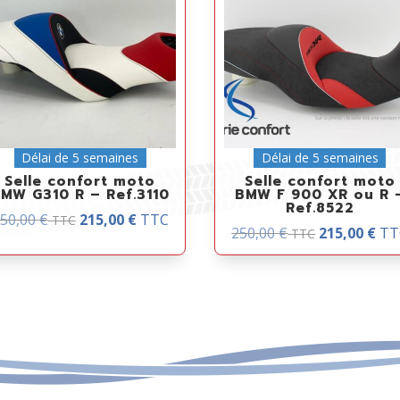
Délai de 5 semaines
Délai de 5 semaines
Selle confort moto
Selle confort moto
MW G310 R – Ref.3110
BMW F 900 XR ou R 
Ref.8522
50,00
€
215,00
€
TTC
TTC
250,00
€
215,00
€
TT
TTC