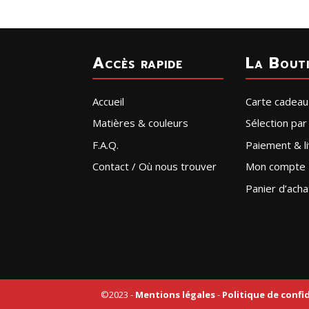
Accès rapide
La Bout
Accueil
Carte cadeau
Matières & couleurs
Sélection pa
F.A.Q.
Paiement & li
Contact / Où nous trouver
Mon compte
Panier d’acha
©2023 -
Mentions légales
-
Politique de confi