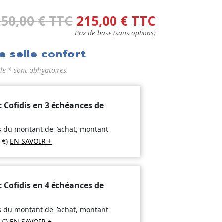
250,00
€
TTC
215,00
€
TTC
Prix de base (sans options)
e selle confort
 * sont obligatoires.
c Cofidis en 3 échéances de
is du montant de l’achat, montant
2
€
)
EN SAVOIR +
c Cofidis en 4 échéances de
is du montant de l’achat, montant
8
€
)
EN SAVOIR +