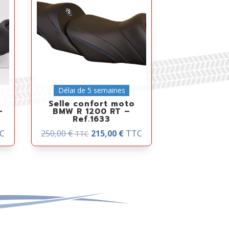
Délai de 5 semaines
Selle confort moto
–
BMW R 1200 RT –
Ref.1633
C
250,00
€
215,00
€
TTC
TTC