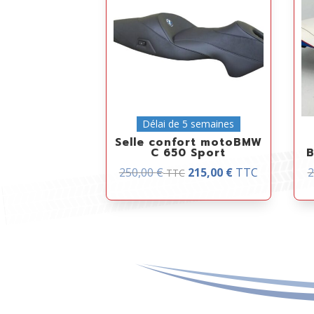
Délai de 5 semaines
Selle confort motoBMW
C 650 Sport
B
250,00
€
215,00
€
TTC
2
TTC