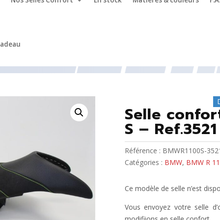
Nos Selles Confort
En stock
Matières & couleurs
F.A
cadeau
100 S
/ Selle confort moto BMW R 1100 S – Ref.3521
Selle confo
S – Ref.3521
Référence :
BMWR1100S-352
Catégories :
BMW
,
BMW R 11
Ce modèle de selle n’est disp
Vous envoyez votre selle d
modifiions en selle confort.