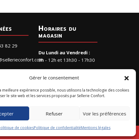
nées
Horaires du
magasin
43 82 29
Du Lundi au Vendredi :
@sellerieconfort.com
9h - 12h et 13h30 - 17h30
Le Samedi :
RIE CONFORT
Gérer le consentement
9h - 12h
a Petite
gne
la meilleure expérience possible, nous utilisons la technologie des cookies
Horaires accueil
Cérans-
er le site web et les services proposés par Sellerie Confort.
téléphonique
ourte
9h - 12 h et 13h30 - 17 h
cepter
Refuser
Voir les préférences
olitique de cookies
Politique de confidentialité
Mentions légales