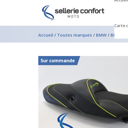
Accueil
Carte 
Accueil
/
Toutes marques
/
BMW
/
BMW R 1
Sur commande