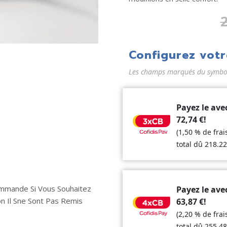
Configurez votr
Les champs marqués du symbole
Payez le ave
72,74
€
!
(1,50 % de fra
total dû
218.2
mmande Si Vous Souhaitez
Payez le ave
on Il Sne Sont Pas Remis
63,87
€
!
(2,20 % de fra
total dû
255,4