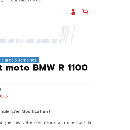
.Q.
Contact / Infos
Délai de 5 semaines
rt moto BMW R 1100
1
00 S
onible qu’en
Modification
!
’origine dès votre commande afin que nous la