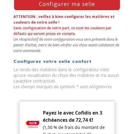
Configurer ma selle
the
Configure
button
ATTENTION : veillez à bien configurer les matières et
to
couleurs de votre selle !
Sans configuration de votre part, ce sont les couleurs par
enter
défauts qui seront prises en compte.
the
Un récapitulatif de votre configuration vous sera présenté dans le
product
panier d’achat, merci de bien vérifier vos choix avant validation de
configurator
votre commande.
(next
element)
Configurez votre selle confort
Le rendu des matières dans le configurateur n’est
qu’une visualisation du choix des matières et n’a aucun
caractère contractuel.
Les champs marqués du symbole * sont obligatoires.
Payez le avec Cofidis en 3
échéances de
72,74
€
!
(1,50 % de frais du montant de