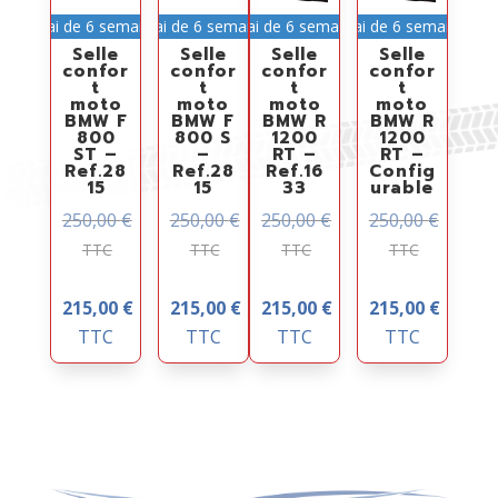
Délai de 6 semaines
Délai de 6 semaines
Délai de 6 semaines
Délai de 6 semaines
Selle
Selle
Selle
Selle
confor
confor
confor
confor
t
t
t
t
moto
moto
moto
moto
BMW F
BMW F
BMW R
BMW R
800
800 S
1200
1200
ST –
–
RT –
RT –
Ref.28
Ref.28
Ref.16
Config
15
15
33
urable
250,00
€
250,00
€
250,00
€
250,00
€
TTC
TTC
TTC
TTC
215,00
€
215,00
€
215,00
€
215,00
€
TTC
TTC
TTC
TTC