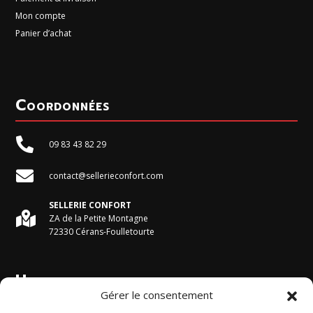
Mon compte
Panier d’achat
Coordonnées

09 83 43 82 29

contact@sellerieconfort.com
SELLERIE CONFORT

ZA de la Petite Montagne
72330 Cérans-Foulletourte
Horaires du magasin
Gérer le consentement