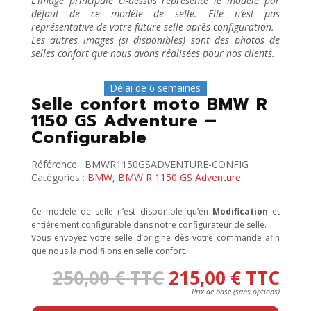
L’image principale ci-dessus représente le modèle par
défaut de ce modèle de selle. Elle n’est pas
représentative de votre future selle après configuration.
Les autres images (si disponibles) sont des photos de
selles confort que nous avons réalisées pour nos clients.
Délai de 6 semaines
Selle confort moto BMW R
1150 GS Adventure –
Configurable
Référence :
BMWR1150GSADVENTURE-CONFIG
Catégories :
BMW
,
BMW R 1150 GS Adventure
Ce modèle de selle n’est disponible qu’en
Modification
et
entièrement configurable dans notre configurateur de selle.
Vous envoyez votre selle d’origine dès votre commande afin
que nous la modifiions en selle confort.
250,00
€
TTC
215,00
€
TTC
Press