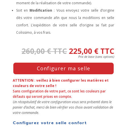
moment de la réalisation de votre commande).
Soit en
Modification
: Vous envoyez votre selle d’origine
dès votre commande afin que nous la modifiions en selle
confort. L’expédition de votre selle d’origine se fait par
Colissimo, à vos frais.
260,00
€
TTC
225,00
€
TTC
Press
Configurer ma selle
the
Configure
button
ATTENTION : veillez à bien configurer les matières et
to
couleurs de votre selle !
Sans configuration de votre part, ce sont les couleurs par
enter
défauts qui seront prises en compte.
the
Un récapitulatif de votre configuration vous sera présenté dans le
product
panier d’achat, merci de bien vérifier vos choix avant validation de
configurator
votre commande.
(next
element)
Configurez votre selle confort