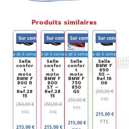
Produits similaires
Sur commande
Sur commande
Sur commande
Sur comman
Délai de 6 semaines
Délai de 6 semaines
Délai de 6 semaines
Délai de 6 semaines
Selle
Selle
Selle
Selle
confor
confor
confor
BMW F
t
t
t
650
moto
moto
moto
GS –
BMW F
BMW F
BMW F
Ref.16
800 R
800
750
06
–
ST –
850
250,00
€
Ref.28
Ref.28
GS
15
15
TTC
250,00
€
250,00
€
250,00
€
TTC
TTC
TTC
215,00
€
TTC
215,00
€
215,00
€
215,00
€