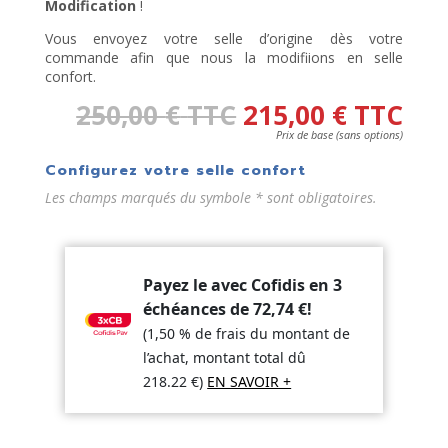
Modification
!
Vous envoyez votre selle d’origine dès votre
commande afin que nous la modifiions en selle
confort.
250,00
€
TTC
215,00
€
TTC
Prix de base (sans options)
Configurez votre selle confort
Les champs marqués du symbole * sont obligatoires.
Payez le avec Cofidis en 3
échéances de
72,74
€
!
(1,50 % de frais du montant de
l’achat, montant total dû
218.22
€
)
EN SAVOIR +