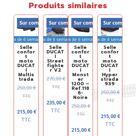
Produits similaires
Sur commande
Sur commande
Sur commande
Sur comman
Délai de 6 semaines
Délai de 6 semaines
Délai de 6 semaines
Délai de 6 semaines
Selle
Selle
Selle
Selle
confor
DUCAT
confor
confor
t
I
t
t
moto
Street
moto
moto
DUCAT
fighte
DUCAT
DUCAT
I
r V2
I
I
Multis
Monst
Hyper
270,00
€
trada
er
strada
1200 –
939
TTC
250,00
€
Ref.118
250,00
€
6-
TTC
Noire
TTC
235,00
€
250,00
€
TTC
215,00
€
TTC
215,00
€
TTC
TTC
215,00
€