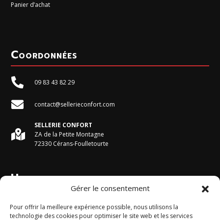
Panier d’achat
Coordonnées

09 83 43 82 29

contact@sellerieconfort.com
SELLERIE CONFORT

ZA de la Petite Montagne
72330 Cérans-Foulletourte
Horaires du magasin
Gérer le consentement
Du Lundi au Vendredi :
Pour offrir la meilleure expérience possible, nous utilisons la
9h - 12h et 13h30 - 17h30
technologie des cookies pour optimiser le site web et les services