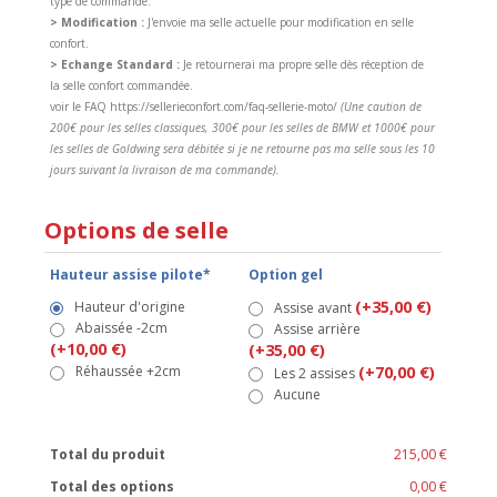
type de commande.
> Modification :
J'envoie ma selle actuelle pour modification en selle
confort.
> Echange Standard :
Je retournerai ma propre selle dès réception de
la selle confort commandée.
voir le FAQ https://sellerieconfort.com/faq-sellerie-moto/
(Une caution de
200€ pour les selles classiques, 300€ pour les selles de BMW et 1000€ pour
les selles de Goldwing sera débitée si je ne retourne pas ma selle sous les 10
jours suivant la livraison de ma commande).
Options de selle
Hauteur assise pilote*
Option gel
(+35,00 €)
Hauteur d'origine
Assise avant
Abaissée -2cm
Assise arrière
(+10,00 €)
(+35,00 €)
Réhaussée +2cm
(+70,00 €)
Les 2 assises
Aucune
Total du produit
215,00 €
Total des options
0,00 €