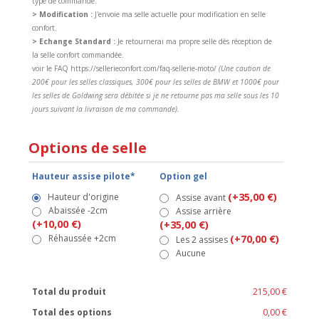
type de commande.
> Modification :
J'envoie ma selle actuelle pour modification en selle
confort.
> Echange Standard :
Je retournerai ma propre selle dès réception de
la selle confort commandée.
voir le FAQ https://sellerieconfort.com/faq-sellerie-moto/
(Une caution de
200€ pour les selles classiques, 300€ pour les selles de BMW et 1000€ pour
les selles de Goldwing sera débitée si je ne retourne pas ma selle sous les 10
jours suivant la livraison de ma commande).
Options de selle
Hauteur assise pilote*
Option gel
(+35,00 €)
Hauteur d'origine
Assise avant
Abaissée -2cm
Assise arrière
(+10,00 €)
(+35,00 €)
Réhaussée +2cm
(+70,00 €)
Les 2 assises
Aucune
Total du produit
215,00 €
Total des options
0,00 €