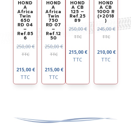
HOND
HOND
HOND
HOND
A
A
A CB
A CB
Africa
Africa
125 –
1000 R
Twin
Twin
Ref.25
(>2018
650
750
89
)
RD 04
RD 07
250,00
€
245,00
€
–
–
Ref.85
Ref.12
TTC
TTC
6
50
250,00
€
250,00
€
215,00
€
210,00
€
TTC
TTC
TTC
TTC
215,00
€
215,00
€
TTC
TTC