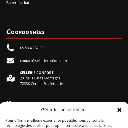
Panier d’achat
Coordonnées

09 83 43 82 29

contact@sellerieconfort.com
SELLERIE CONFORT

ZA de la Petite Montagne
72330 Cérans-Foulletourte
Horaires du magasin
Gérer le consentement
Du Lundi au Vendredi :
Pour offrir la meilleure expérience possible, nous utilisons la
9h - 12h et 13h30 - 17h30
technologie des cookies pour optimiser le site web et les services