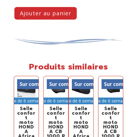
Ajouter au panier
Produits similaires
Sur commande
Sur commande
Sur commande
Sur comman
Délai de 6 semaines
Délai de 6 semaines
Délai de 6 semaines
Délai de 6 semaines
Selle
Selle
Selle
Selle
confor
confor
confor
confor
t
t
t
t
moto
moto
moto
moto
HOND
HOND
HOND
HOND
A
A CB
A
A CB
Africa
1000 R
Africa
1000 R