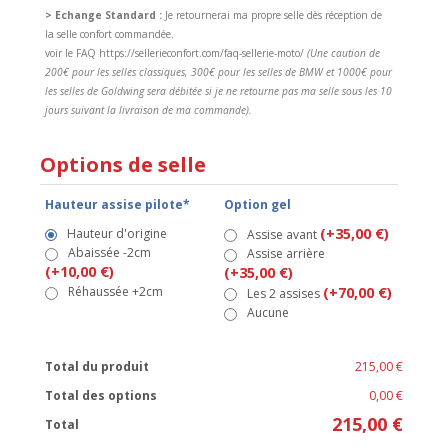
> Echange Standard :
Je retournerai ma propre selle dès réception de
la selle confort commandée.
voir le FAQ https://sellerieconfort.com/faq-sellerie-moto/
(Une caution de
200€ pour les selles classiques, 300€ pour les selles de BMW et 1000€ pour
les selles de Goldwing sera débitée si je ne retourne pas ma selle sous les 10
jours suivant la livraison de ma commande).
Options de selle
Hauteur assise pilote*
Option gel
(+35,00 €)
Hauteur d'origine
Assise avant
Abaissée -2cm
Assise arrière
(+10,00 €)
(+35,00 €)
Réhaussée +2cm
(+70,00 €)
Les 2 assises
Aucune
Total du produit
215,00 €
Total des options
0,00 €
215,00 €
Total