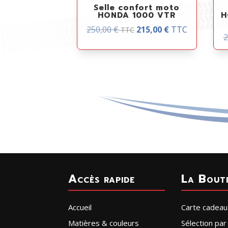
Selle confort moto
HONDA 1000 VTR
H
250,00
€
215,00
€
TTC
TTC
2
Accès rapide
La Bout
Accueil
Carte cadeau
Matières & couleurs
Sélection pa