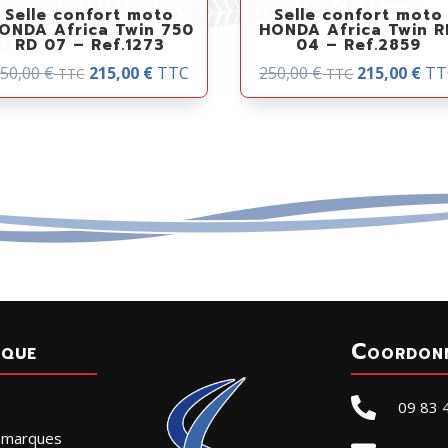
Selle confort moto
Selle confort moto
ONDA Africa Twin 750
HONDA Africa Twin R
RD 07 – Ref.1273
04 – Ref.2859
50,00
€
215,00
€
TTC
250,00
€
215,00
€
TT
TTC
TTC
ique
Coordon

09 83 
r marques