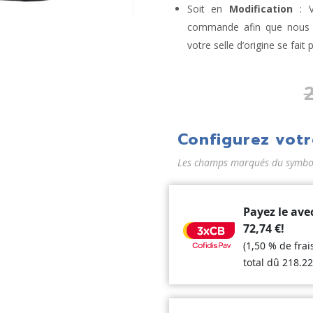
Soit en
Modification
: V
commande afin que nous la
votre selle d’origine se fait 
Configurez votr
Les champs marqués du symbole
Payez le ave
72,74
€
!
(1,50 % de fra
total dû
218.2