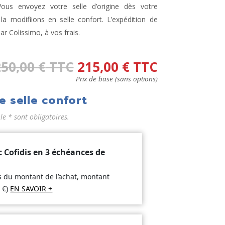
ous envoyez votre selle d’origine dès votre
 modifiions en selle confort. L’expédition de
par Colissimo, à vos frais.
250,00
€
TTC
215,00
€
TTC
Prix de base (sans options)
e selle confort
 * sont obligatoires.
c Cofidis en 3 échéances de
is du montant de l’achat, montant
2
€
)
EN SAVOIR +