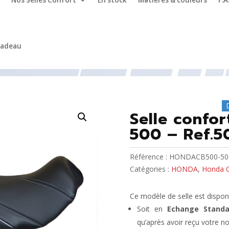
Nos Selles Confort
En stock
Matières & couleurs
F.A
cadeau
 CB 500
/ Selle confort moto HONDA CB 500 – Ref.506
Selle confo
500 – Ref.5
Référence :
HONDACB500-50
Catégories :
HONDA
,
Honda 
Ce modèle de selle est disponi
Soit en
Echange Standa
qu’après avoir reçu votre no