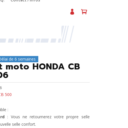
.Q.
Contact / Infos
Délai de 6 semaines
rt moto HONDA CB
06
6
CB 500
ble :
rd
: Vous ne retournerez votre propre selle
uvelle selle confort.