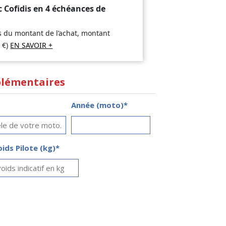
c Cofidis en 4 échéances de
is du montant de l’achat, montant
8
€
)
EN SAVOIR +
lémentaires
Année (moto)*
oids Pilote (kg)*