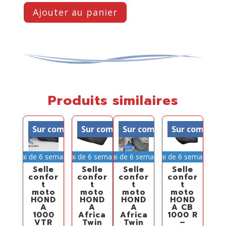
Ajouter au panier
Produits similaires
Sur commande
Sur commande
Sur commande
Sur comman
Délai de 6 semaines
Délai de 6 semaines
Délai de 6 semaines
Délai de 6 semaines
Selle
Selle
Selle
Selle
confor
confor
confor
confor
t
t
t
t
moto
moto
moto
moto
HOND
HOND
HOND
HOND
A
A
A
A CB
1000
Africa
Africa
1000 R
VTR
Twin
Twin
–