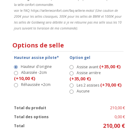
la selle confort commandée.
voir le FAQ https://sellerieconfort.com/faq-sellerie-moto/
(Une caution de
200€ pour les selles classiques, 300€ pour les selles de BMW et 1000€ pour
les selles de Goldwing sera débitée si je ne retourne pas ma selle sous les 10
jours suivant la livraison de ma commande).
Options de selle
Hauteur assise pilote*
Option gel
(+35,00 €)
Hauteur d'origine
Assise avant
Abaissée -2cm
Assise arrière
(+10,00 €)
(+35,00 €)
Réhaussée +2cm
(+70,00 €)
Les 2 assises
Aucune
Total du produit
210,00 €
Total des options
0,00 €
210,00 €
Total