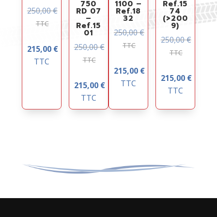
750
1100 –
Ref.15
250,00
€
RD 07
Ref.18
74
–
32
(>200
TTC
Ref.15
9)
250,00
€
01
250,00
€
TTC
250,00
€
215,00
€
TTC
TTC
TTC
215,00
€
215,00
€
TTC
215,00
€
TTC
TTC