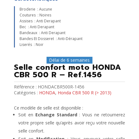
Broderie : Aucune
Coutures : Noires
Assises : Anti Derapant
Bec : Anti Derapant
Bandeaux : Anti Derapant
Bandes Et Dosseret : Anti-Dérapant
Liserés : Noir
Délai de 6 semaines
Selle confort moto HONDA
CBR 500 R – Ref.1456
Référence :
HONDACBR500R-1456
Catégories :
HONDA
,
Honda CBR 500 R (> 2013)
Ce modèle de selle est disponible :
Soit en
Echange Standard
: Vous ne retournerez
votre propre selle qu’après avoir reçu votre nouvelle
selle confort.
Soit en
Modification
: Vous envoyez votre selle