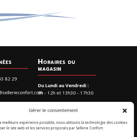
nées
Horaires du
magasin
43 82 29
Du Lundi au Vendredi :
@sellerieconfort.com
9h - 12h et 13h30 - 17h30
Le Samedi :
RIE CONFORT
Gérer le consentement
9h - 12h
a Petite
gne
la meilleure expérience possible, nous utilisons la technologie des cookies
Horaires accueil
Cérans-
er le site web et les services proposés par Sellerie Confort.
téléphonique
ourte