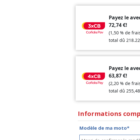
Payez le ave
72,74
€
!
(1,50 % de fra
total dû
218.2
Payez le ave
63,87
€
!
(2,20 % de fra
total dû
255,4
Informations comp
Modèle de ma moto*