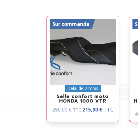
Sur commande
Délai de 2 mois
Selle confort moto
HONDA 1000 VTR
H
250,00
€
215,00
€
TTC
TTC
2