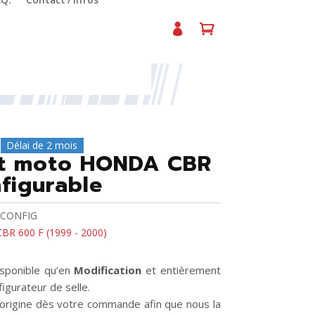
.Q.
Contact / Infos
 F – Configurable
Délai de 2 mois
ort moto HONDA CBR
figurable
CONFIG
BR 600 F (1999 - 2000)
isponible qu’en
Modification
et entièrement
igurateur de selle.
’origine dès votre commande afin que nous la