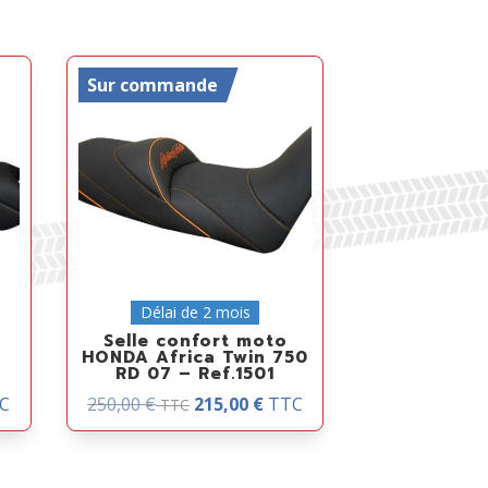
Sur commande
Délai de 2 mois
Selle confort moto
HONDA Africa Twin 750
RD 07 – Ref.1501
C
250,00
€
215,00
€
TTC
TTC