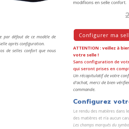
modifiions en selle confort.
Press
Configurer ma sel
èle par défaut de ce modèle de
the
 selle après configuration.
Configure
ATTENTION : veillez à bie
tos de selles confort que nous
votre selle !
button
Sans configuration de votr
to
qui seront prises en comp
enter
Un récapitulatif de votre con
d’achat, merci de bien vérifie
the
commande.
product
Configurez votr
configurato
Le rendu des matières dans le 
(next
des matières et n’a aucun cara
element)
Les champs marqués du symbole