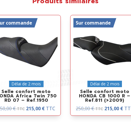
Produits similaires
Sur commande
Sur commande
Délai de 2 mois
Délai de 2 mois
Selle confort moto
Selle confort moto
ONDA Africa Twin 750
HONDA CB 1000 R –
RD 07 – Ref.1950
Ref.811 (>2009)
50,00
€
215,00
€
TTC
250,00
€
215,00
€
TT
TTC
TTC