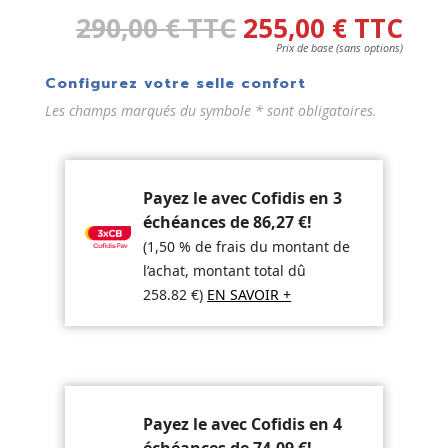
290,00
€
TTC
255,00
€
TTC
Prix de base (sans options)
Configurez votre selle confort
Les champs marqués du symbole * sont obligatoires.
Payez le avec Cofidis en 3
échéances de
86,27
€
!
(1,50 % de frais du montant de
l’achat, montant total dû
258.82
€
)
EN SAVOIR +
Payez le avec Cofidis en 4
échéances de
74,09
€
!