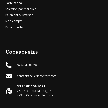
Carte cadeau
Sélection par marques
Paiement & livraison
Mon compte
Panier d’achat
Coordonnées

09 83 43 82 29

contact@sellerieconfort.com
SELLERIE CONFORT

ZA de la Petite Montagne
72330 Cérans-Foulletourte