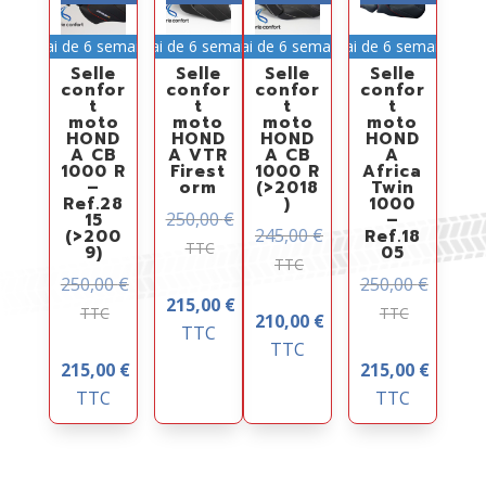
Délai de 6 semaines
Délai de 6 semaines
Délai de 6 semaines
Délai de 6 semaines
Selle
Selle
Selle
Selle
confor
confor
confor
confor
t
t
t
t
moto
moto
moto
moto
HOND
HOND
HOND
HOND
A CB
A VTR
A CB
A
1000 R
Firest
1000 R
Africa
–
orm
(>2018
Twin
Ref.28
)
1000
250,00
€
15
–
245,00
€
(>200
Ref.18
TTC
9)
05
TTC
250,00
€
250,00
€
215,00
€
TTC
TTC
210,00
€
TTC
TTC
215,00
€
215,00
€
TTC
TTC