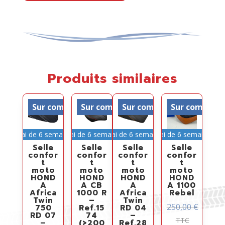
Produits similaires
Sur commande
Sur commande
Sur commande
Sur comman
Délai de 6 semaines
Délai de 6 semaines
Délai de 6 semaines
Délai de 6 semaines
Selle
Selle
Selle
Selle
confor
confor
confor
confor
t
t
t
t
moto
moto
moto
moto
HOND
HOND
HOND
HOND
A
A CB
A
A 1100
Africa
1000 R
Africa
Rebel
Twin
–
Twin
250,00
€
750
Ref.15
RD 04
RD 07
74
–
TTC
–
(>200
Ref.28