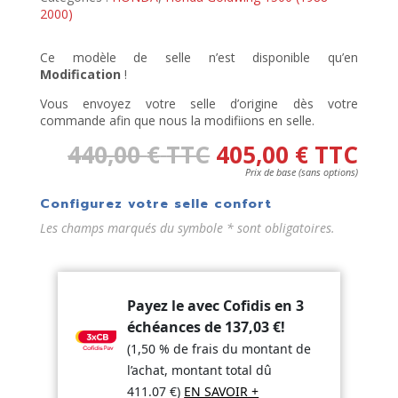
2000)
Ce modèle de selle n’est disponible qu’en
Modification
!
Vous envoyez votre selle d’origine dès votre
commande afin que nous la modifiions en selle.
440,00
€
TTC
405,00
€
TTC
Prix de base (sans options)
Configurez votre selle confort
Les champs marqués du symbole * sont obligatoires.
Payez le avec Cofidis en 3
échéances de
137,03
€
!
(1,50 % de frais du montant de
l’achat, montant total dû
411.07
€
)
EN SAVOIR +