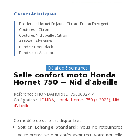
Caractéristiques
Broderie : Hornet En Jaune Citron +frelon En Argent
Coutures : Citron
Coutures Nid’abeille : Citron
Assices : Alcantara
Bandes: Fiber Black
Bandeaux : Alcantara
Délai de 6 semaines
Selle confort moto Honda
Hornet 750 – Nid d’abeille
Référence :
HONDAHORNET7503602-1-1
Catégories :
HONDA
,
Honda Hornet 750 (> 2023)
,
Nid
d'abeille
Ce modèle de selle est disponible :
Soit en
Echange Standard
: Vous ne retournerez
votre propre selle qu’après avoir reçu votre nouvelle