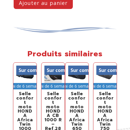
Ajouter au panier
Produits similaires
Sur commande
Sur commande
Sur commande
Sur comman
Délai de 6 semaines
Délai de 6 semaines
Délai de 6 semaines
Délai de 6 semaines
Selle
Selle
Selle
Selle
confor
confor
confor
confor
t
t
t
t
moto
moto
moto
moto
HOND
HOND
HOND
HOND
A
A CB
A
A
Africa
1000 R
Africa
Africa
Twin
–
Twin
Twin
1000
Ref.28
650
750