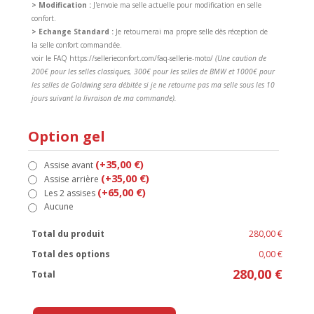
> Modification :
J'envoie ma selle actuelle pour modification en selle
confort.
> Echange Standard :
Je retournerai ma propre selle dès réception de
la selle confort commandée.
voir le FAQ https://sellerieconfort.com/faq-sellerie-moto/
(Une caution de
200€ pour les selles classiques, 300€ pour les selles de BMW et 1000€ pour
les selles de Goldwing sera débitée si je ne retourne pas ma selle sous les 10
jours suivant la livraison de ma commande).
Option gel
(+35,00 €)
Assise avant
(+35,00 €)
Assise arrière
(+65,00 €)
Les 2 assises
Aucune
Total du produit
280,00 €
Total des options
0,00 €
280,00 €
Total