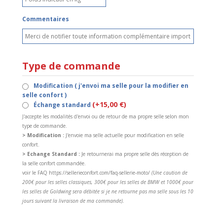
Commentaires
Type de commande
Modification ( j'envoi ma selle pour la modifier en
selle confort )
(+15,00 €)
Échange standard
J'accepte les modalités d'envoi ou de retour de ma propre selle selon mon
type de commande.
> Modification :
J'envoie ma selle actuelle pour modification en selle
confort.
> Echange Standard :
Je retournerai ma propre selle dès réception de
la selle confort commandée.
voir le FAQ https://sellerieconfort.com/faq-sellerie-moto/
(Une caution de
200€ pour les selles classiques, 300€ pour les selles de BMW et 1000€ pour
les selles de Goldwing sera débitée si je ne retourne pas ma selle sous les 10
jours suivant la livraison de ma commande).