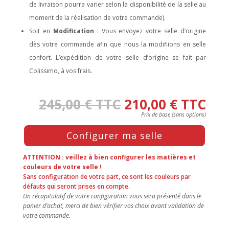
de livraison pourra varier selon la disponibilité de la selle au
moment de la réalisation de votre commande).
Soit en
Modification
: Vous envoyez votre selle d’origine
dès votre commande afin que nous la modifiions en selle
confort. L’expédition de votre selle d’origine se fait par
Colissimo, à vos frais.
245,00
€
TTC
210,00
€
TTC
Press
Configurer ma selle
the
Configure
button
ATTENTION : veillez à bien configurer les matières et
to
couleurs de votre selle !
Sans configuration de votre part, ce sont les couleurs par
enter
défauts qui seront prises en compte.
the
Un récapitulatif de votre configuration vous sera présenté dans le
product
panier d’achat, merci de bien vérifier vos choix avant validation de
configurator
votre commande.
(next