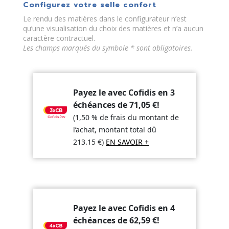
element)
Configurez votre selle confort
Le rendu des matières dans le configurateur n’est
qu’une visualisation du choix des matières et n’a aucun
caractère contractuel.
Les champs marqués du symbole * sont obligatoires.
Payez le avec Cofidis en 3
échéances de
71,05
€
!
(1,50 % de frais du montant de
l’achat, montant total dû
213.15
€
)
EN SAVOIR +
Payez le avec Cofidis en 4
échéances de
62,59
€
!