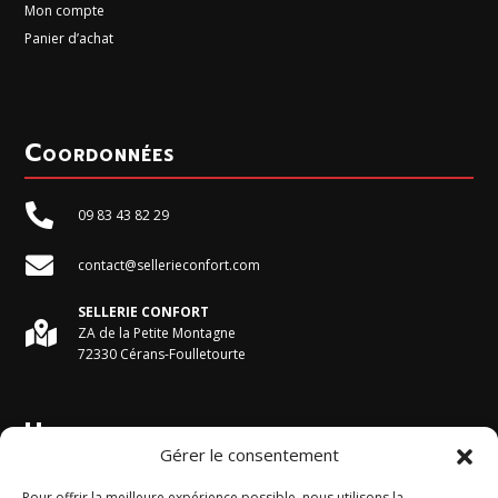
Mon compte
Panier d’achat
Coordonnées

09 83 43 82 29

contact@sellerieconfort.com
SELLERIE CONFORT

ZA de la Petite Montagne
72330 Cérans-Foulletourte
Horaires du magasin
Gérer le consentement
Du Lundi au Vendredi :
Pour offrir la meilleure expérience possible, nous utilisons la