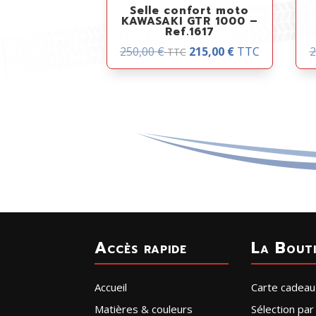
Selle confort moto
KAWASAKI GTR 1000 –
Ref.1617
250,00
€
215,00
€
TTC
2
TTC
Accès rapide
La Bout
Accueil
Carte cadeau
Matières & couleurs
Sélection pa