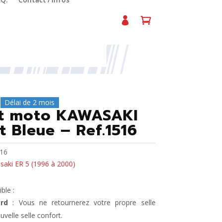
.Q.
Contact / Infos
Noire et Bleue – Ref.1516
Délai de 2 mois
rt moto KAWASAKI
t Bleue – Ref.1516
16
aki ER 5 (1996 à 2000)
ble :
rd
: Vous ne retournerez votre propre selle
uvelle selle confort.