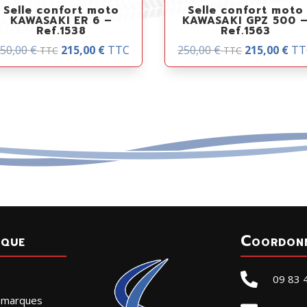
Selle confort moto
Selle confort moto
KAWASAKI ER 6 –
KAWASAKI GPZ 500 
Ref.1538
Ref.1563
50,00
€
215,00
€
TTC
250,00
€
215,00
€
TT
TTC
TTC
ique
Coordon

09 83 
r marques