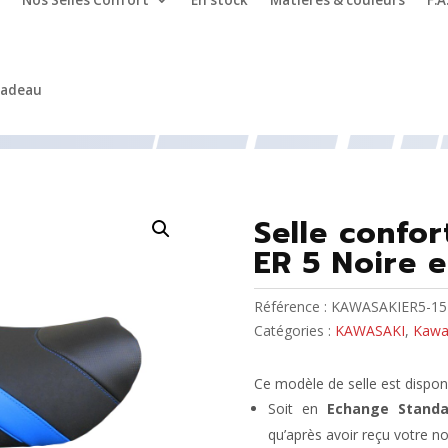
Nos Selles Confort
En stock
Matières & couleurs
F.A
cadeau
asaki ER 5 (1996 à 2000)
/ Selle confort moto KAWASAKI ER 5 
Selle confo
ER 5 Noire e
Référence :
KAWASAKIER5-15
Catégories :
KAWASAKI
,
Kawas
Ce modèle de selle est disponi
Soit en
Echange Standa
qu’après avoir reçu votre no