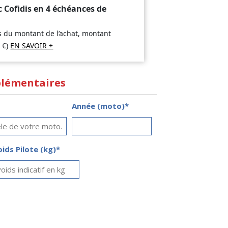
c Cofidis en 4 échéances de
is du montant de l’achat, montant
8
€
)
EN SAVOIR +
lémentaires
Année (moto)*
oids Pilote (kg)*