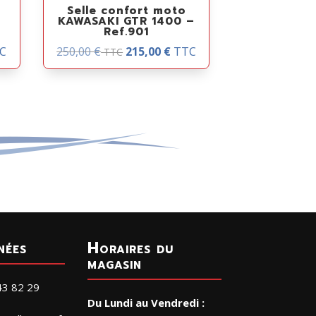
Selle confort moto
–
KAWASAKI GTR 1400 –
Ref.901
C
250,00
€
215,00
€
TTC
TTC
nées
Horaires du
magasin
43 82 29
Du Lundi au Vendredi :