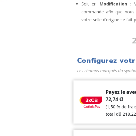
Soit en
Modification
: V
commande afin que nous la
votre selle d’origine se fait 
Configurez votr
Les champs marqués du symbole
Payez le ave
72,74
€
!
(1,50 % de fra
total dû
218.2