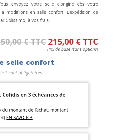
ous envoyez votre selle d’origine dès votre
 modifiions en selle confort. L’expédition de
par Colissimo, à vos frais.
250,00
€
TTC
215,00
€
TTC
Prix de base (sans options)
e selle confort
 * sont obligatoires.
c Cofidis en 3 échéances de
is du montant de l’achat, montant
2
€
)
EN SAVOIR +