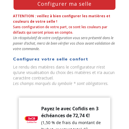
Configurer ma selle
the
Configure
button
ATTENTION : veillez à bien configurer les matières et
to
couleurs de votre selle !
Sans configuration de votre part, ce sont les couleurs par
enter
défauts qui seront prises en compte.
the
Un récapitulatif de votre configuration vous sera présenté dans le
product
panier d’achat, merci de bien vérifier vos choix avant validation de
configurator
votre commande.
(next
element)
Configurez votre selle confort
Le rendu des matières dans le configurateur n’est
qu’une visualisation du choix des matières et n’a aucun
caractère contractuel.
Les champs marqués du symbole * sont obligatoires.
Payez le avec Cofidis en 3
échéances de
72,74
€
!
(1,50 % de frais du montant de