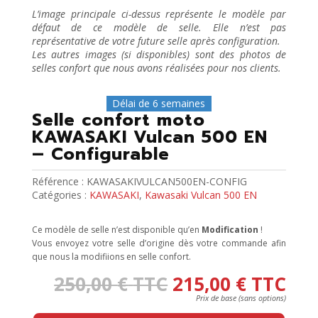
L’image principale ci-dessus représente le modèle par
défaut de ce modèle de selle. Elle n’est pas
représentative de votre future selle après configuration.
Les autres images (si disponibles) sont des photos de
selles confort que nous avons réalisées pour nos clients.
Délai de 6 semaines
Selle confort moto
KAWASAKI Vulcan 500 EN
– Configurable
Référence :
KAWASAKIVULCAN500EN-CONFIG
Catégories :
KAWASAKI
,
Kawasaki Vulcan 500 EN
Ce modèle de selle n’est disponible qu’en
Modification
!
Vous envoyez votre selle d’origine dès votre commande afin
que nous la modifiions en selle confort.
250,00
€
TTC
215,00
€
TTC
Press