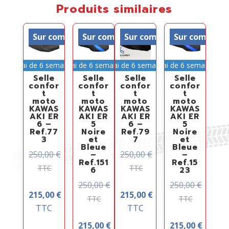
Produits similaires
Sur commande
Sur commande
Sur commande
Sur comman
Délai de 6 semaines
Délai de 6 semaines
Délai de 6 semaines
Délai de 6 semaines
Selle
Selle
Selle
Selle
confor
confor
confor
confor
t
t
t
t
moto
moto
moto
moto
KAWAS
KAWAS
KAWAS
KAWAS
AKI ER
AKI ER
AKI ER
AKI ER
6 –
5
6 –
5
Ref.77
Noire
Ref.79
Noire
3
et
7
et
Bleue
Bleue
250,00
€
250,00
€
–
–
Ref.151
Ref.15
TTC
TTC
6
23
250,00
€
250,00
€
215,00
€
215,00
€
TTC
TTC
TTC
TTC
215,00
€
215,00
€