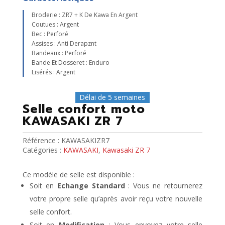
Broderie : ZR7 + K De Kawa En Argent
Coutues : Argent
Bec : Perforé
Assises : Anti Derapznt
Bandeaux : Perforé
Bande Et Dosseret : Enduro
Lisérés : Argent
Délai de 5 semaines
Selle confort moto
KAWASAKI ZR 7
Référence :
KAWASAKIZR7
Catégories :
KAWASAKI
,
Kawasaki ZR 7
Ce modèle de selle est disponible :
Soit en
Echange Standard
: Vous ne retournerez
votre propre selle qu’après avoir reçu votre nouvelle
selle confort.
Soit en
Modification
: Vous envoyez votre selle