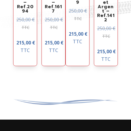
–
–
9
et
Ref.20
Ref.161
Argen
250,00
€
94
7
t –
Ref.141
TTC
250,00
€
250,00
€
2
TTC
TTC
250,00
€
215,00
€
TTC
TTC
215,00
€
215,00
€
TTC
TTC
215,00
€
TTC