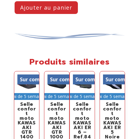
Ajouter au panier
Produits similaires
Sur commande
Sur commande
Sur commande
Sur comman
Délai de 5 semaines
Délai de 5 semaines
Délai de 5 semaines
Délai de 5 semaines
Selle
Selle
Selle
Selle
confor
confor
confor
confor
t
t
t
t
moto
moto
moto
moto
KAWAS
KAWAS
KAWAS
KAWAS
AKI
AKI
AKI ER
AKI ER
GTR
GTR
6 –
5
1400
1000
Ref.84
Noire