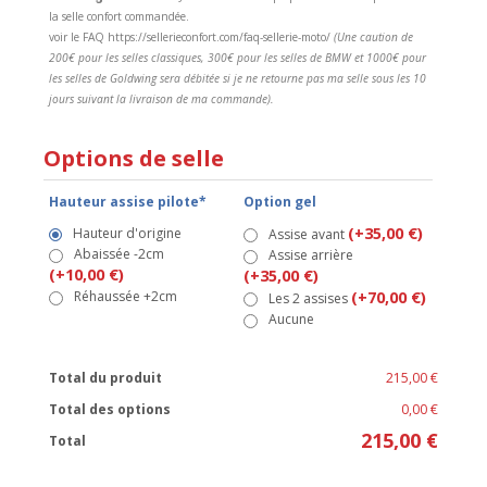
la selle confort commandée.
voir le FAQ https://sellerieconfort.com/faq-sellerie-moto/
(Une caution de
200€ pour les selles classiques, 300€ pour les selles de BMW et 1000€ pour
les selles de Goldwing sera débitée si je ne retourne pas ma selle sous les 10
jours suivant la livraison de ma commande).
Options de selle
Hauteur assise pilote*
Option gel
(+35,00 €)
Hauteur d'origine
Assise avant
Abaissée -2cm
Assise arrière
(+10,00 €)
(+35,00 €)
Réhaussée +2cm
(+70,00 €)
Les 2 assises
Aucune
Total du produit
215,00 €
Total des options
0,00 €
215,00 €
Total