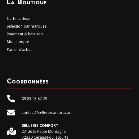
La Boutique
Carte cadeau
Sélection par marques
Paiement & livraison
Mon compte
Panier d’achat
Coordonnées

09 83 43 82 29

contact@sellerieconfort.com
SELLERIE CONFORT

ZA de la Petite Montagne
72330 Cérans-Foulletourte