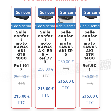
Sur commande
Sur commande
Sur commande
Sur comman
Délai de 5 semaines
Délai de 5 semaines
Délai de 5 semaines
Délai de 5 semaines
Selle
Selle
Selle
Selle
confor
confor
confor
confor
t
t
t
t
moto
moto
moto
moto
KAWAS
KAWAS
KAWAS
KAWAS
AKI
AKI ER
AKI ER
AKI
GTR
6 –
6
GTR
1000
Ref.77
1400
250,00
€
–
3
–
Ref.161
Ref.90
TTC
250,00
€
7
1
TTC
250,00
€
250,00
€
215,00
€
TTC
TTC
TTC
215,00
€
TTC
215,00
€
215,00
€
TTC
TTC