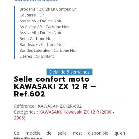
Broderie : ZX12R En Contour Or
Coutures : Or
Assise AV : Enduro Noir
AV Assise AR : Carbone Noir
Assise AR : Enduro Noir
Bec : Carbone Noir
Bandeaux : Carbone Noir
Bandes Latérales : Carbone Noir
Liserés : Or Brillant
Délai de 5 semaines
Selle confort moto
KAWASAKI ZX 12 R –
Ref.602
Référence :
KAWASAKIZX12R-602
Catégories :
KAWASAKI
,
Kawasaki ZX 12 R (2000 -
2006)
Ce modèle de selle n’est disponible qu’en
Modification
!