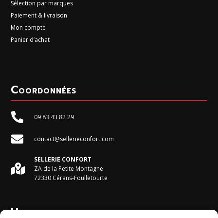
Sélection par marques
Paiement & livraison
Mon compte
Panier d’achat
Coordonnées

09 83 43 82 29

contact@sellerieconfort.com
SELLERIE CONFORT

ZA de la Petite Montagne
72330 Cérans-Foulletourte
Horaires du magasin