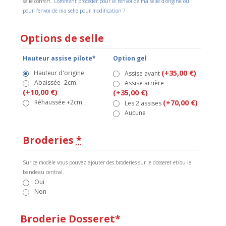
selle confort.
Comment procéder pour le renvoi de ma selle d'origine ou
pour l'envoi de ma selle pour modification ?
Options de selle
Hauteur assise pilote*
Option gel
(+35,00 €)
Hauteur d'origine
Assise avant
Abaissée -2cm
Assise arrière
(+10,00 €)
(+35,00 €)
Réhaussée +2cm
(+70,00 €)
Les 2 assises
Aucune
Broderies
*
Sur ce modèle vous pouvez ajouter des broderies sur le dosseret et/ou le
bandeau central.
Oui
Non
Broderie Dosseret*