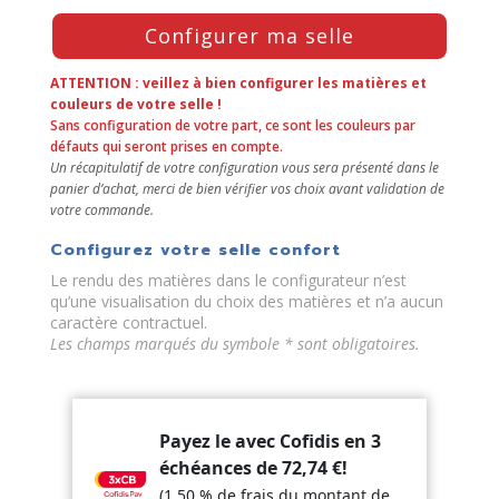
Press
Configurer ma selle
the
Configure
button
ATTENTION : veillez à bien configurer les matières et
to
couleurs de votre selle !
Sans configuration de votre part, ce sont les couleurs par
enter
défauts qui seront prises en compte.
the
Un récapitulatif de votre configuration vous sera présenté dans le
product
panier d’achat, merci de bien vérifier vos choix avant validation de
configurator
votre commande.
(next
element)
Configurez votre selle confort
Le rendu des matières dans le configurateur n’est
qu’une visualisation du choix des matières et n’a aucun
caractère contractuel.
Les champs marqués du symbole * sont obligatoires.
Payez le avec Cofidis en 3
échéances de
72,74
€
!
(1,50 % de frais du montant de