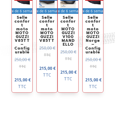
Délai de 6 semaines
Délai de 6 semaines
Délai de 6 semaines
Délai de 6 semaines
Selle
Selle
Selle
Selle
confor
confor
confor
confor
t
t
t
t
moto
moto
MOTO
moto
MOTO
MOTO
GUZZI
MOTO
GUZZI
GUZZI
V100
GUZZI
V85TT
V85TT
MAND
Norge
–
ELLO
–
250,00
€
Config
Config
250,00
€
urable
urable
TTC
TTC
250,00
€
250,00
€
TTC
TTC
215,00
€
215,00
€
TTC
TTC
215,00
€
215,00
€
TTC
TTC