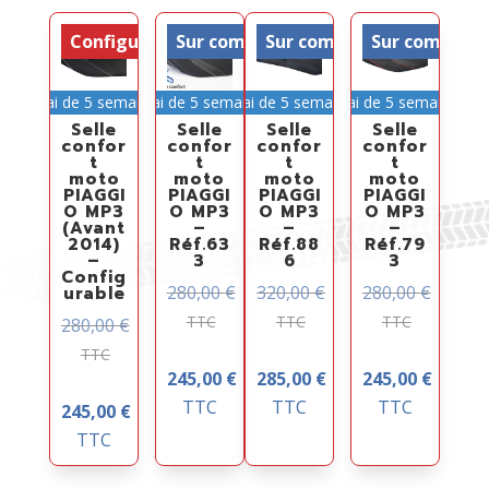
Configurable
Sur commande
Sur commande
Sur comman
Délai de 5 semaines
Délai de 5 semaines
Délai de 5 semaines
Délai de 5 semaines
Selle
Selle
Selle
Selle
confor
confor
confor
confor
t
t
t
t
moto
moto
moto
moto
PIAGGI
PIAGGI
PIAGGI
PIAGGI
O MP3
O MP3
O MP3
O MP3
(Avant
–
–
–
2014)
Réf.63
Réf.88
Réf.79
–
3
6
3
Config
280,00
€
320,00
€
280,00
€
urable
TTC
TTC
TTC
280,00
€
TTC
245,00
€
285,00
€
245,00
€
TTC
TTC
TTC
245,00
€
TTC