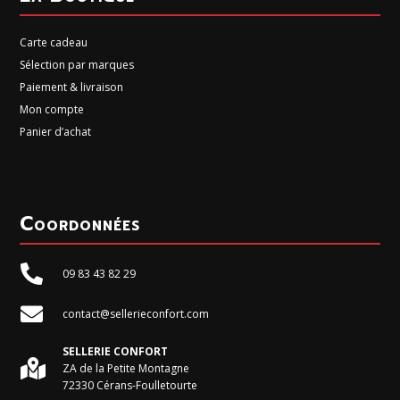
Carte cadeau
Sélection par marques
Paiement & livraison
Mon compte
Panier d’achat
Coordonnées

09 83 43 82 29

contact@sellerieconfort.com
SELLERIE CONFORT

ZA de la Petite Montagne
72330 Cérans-Foulletourte