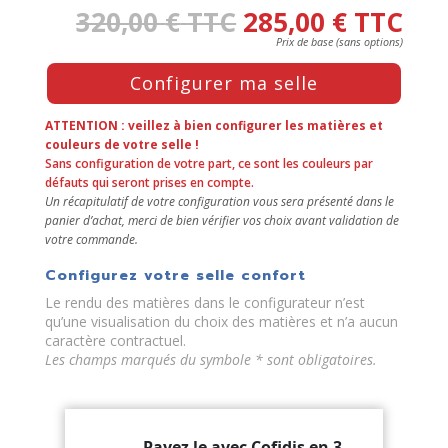
320,00
€
TTC
285,00
€
TTC
Press
Configurer ma selle
the
Configure
button
ATTENTION : veillez à bien configurer les matières et
to
couleurs de votre selle !
Sans configuration de votre part, ce sont les couleurs par
enter
défauts qui seront prises en compte.
the
Un récapitulatif de votre configuration vous sera présenté dans le
product
panier d’achat, merci de bien vérifier vos choix avant validation de
configurator
votre commande.
(next
element)
Configurez votre selle confort
Le rendu des matières dans le configurateur n’est
qu’une visualisation du choix des matières et n’a aucun
caractère contractuel.
Les champs marqués du symbole * sont obligatoires.
Payez le avec Cofidis en 3