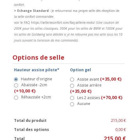
confort.
> Echange Standard :
Je retournerai ma propre selle dès réception de
la selle confort commandée.
voir le FAQ https://sellerieconfort.com/faq-sellerie-moto/
(Une caution de
200€ pour les selles classiques, 300€ pour les selles de BMW et 1000€ pour
les selles de Goldwing sera débitée si je ne retourne pas ma selle sous les 10
jours suivant la livraison de ma commande).
Options de selle
Hauteur assise pilote*
Option gel
(+35,00 €)
Hauteur d'origine
Assise avant
Abaissée -2cm
Assise arrière
(+10,00 €)
(+35,00 €)
Réhaussée +2cm
(+70,00 €)
Les 2 assises
Aucune
Total du produit
215,00 €
Total des options
0,00 €
215,00 €
Total