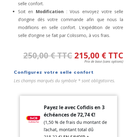
selle confort.
Soit en
Modification
: Vous envoyez votre selle
d’origine dès votre commande afin que nous la
modifiions en selle confort. L’expédition de votre
selle d’origine se fait par Colissimo, à vos frais.
250,00
€
TTC
215,00
€
TTC
Prix de base (sans options)
Configurez votre selle confort
Les champs marqués du symbole * sont obligatoires.
Payez le avec Cofidis en 3
échéances de
72,74
€
!
(1,50 % de frais du montant de
l’achat, montant total dû
218.22
€
)
EN SAVOIR +