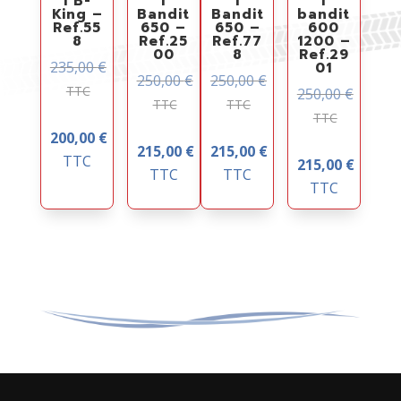
I B-
I
I
I
King –
Bandit
Bandit
bandit
Ref.55
650 –
650 –
600
8
Ref.25
Ref.77
1200 –
00
8
Ref.29
235,00
€
01
250,00
€
250,00
€
TTC
250,00
€
TTC
TTC
TTC
200,00
€
215,00
€
215,00
€
TTC
215,00
€
TTC
TTC
TTC