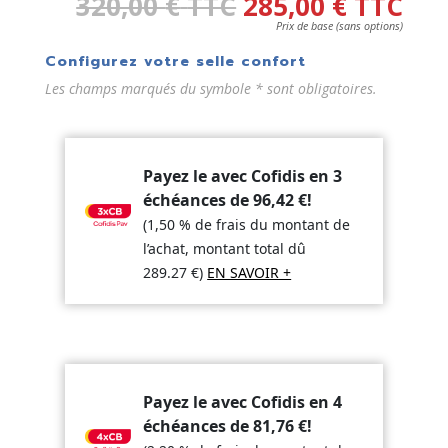
320,00
€
TTC
285,00
€
TTC
Prix de base (sans options)
Configurez votre selle confort
Les champs marqués du symbole * sont obligatoires.
Payez le avec Cofidis en 3
échéances de
96,42
€
!
(1,50 % de frais du montant de
l’achat, montant total dû
289.27
€
)
EN SAVOIR +
Payez le avec Cofidis en 4
échéances de
81,76
€
!