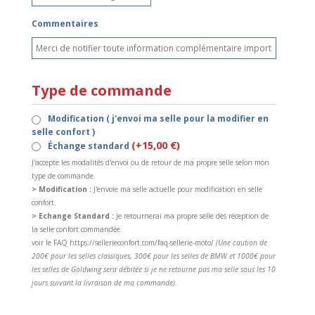
Commentaires
Type de commande
Modification ( j'envoi ma selle pour la modifier en
selle confort )
(+15,00 €)
Échange standard
J'accepte les modalités d'envoi ou de retour de ma propre selle selon mon
type de commande.
> Modification :
J'envoie ma selle actuelle pour modification en selle
confort.
> Echange Standard :
Je retournerai ma propre selle dès réception de
la selle confort commandée.
voir le FAQ https://sellerieconfort.com/faq-sellerie-moto/
(Une caution de
200€ pour les selles classiques, 300€ pour les selles de BMW et 1000€ pour
les selles de Goldwing sera débitée si je ne retourne pas ma selle sous les 10
jours suivant la livraison de ma commande).