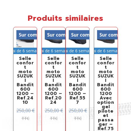
Produits similaires
Sur commande
Sur commande
Sur commande
Sur comman
Délai de 6 semaines
Délai de 6 semaines
Délai de 6 semaines
Délai de 6 semaines
Selle
Selle
Selle
Selle
confor
confor
confor
confor
t
t
t
t
moto
moto
moto
moto
SUZUK
SUZUK
SUZUK
SUZUK
I
I
I
I
Bandit
Bandit
Bandit
Bandit
600
600
600
600
1200 –
1200 –
1200 –
1200
Ref.24
Ref.20
Ref.55
Avec
10
24
7
option
gel
250,00
€
250,00
€
250,00
€
pilote
et
TTC
TTC
TTC
passa
ger –
Ref.75