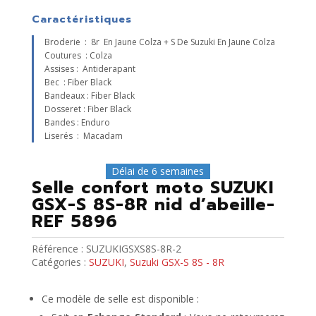
Caractéristiques
Broderie : 8r En Jaune Colza + S De Suzuki En Jaune Colza
Coutures : Colza
Assises : Antiderapant
Bec : Fiber Black
Bandeaux : Fiber Black
Dosseret : Fiber Black
Bandes : Enduro
Liserés : Macadam
Délai de 6 semaines
Selle confort moto SUZUKI
GSX-S 8S-8R nid d’abeille-
REF 5896
Référence :
SUZUKIGSXS8S-8R-2
Catégories :
SUZUKI
,
Suzuki GSX-S 8S - 8R
Ce modèle de selle est disponible :