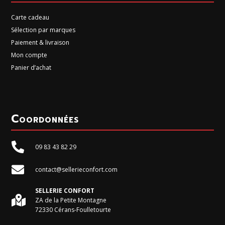
Carte cadeau
Sélection par marques
Paiement & livraison
Mon compte
Panier d’achat
Coordonnées

09 83 43 82 29

contact@sellerieconfort.com
SELLERIE CONFORT

ZA de la Petite Montagne
72330 Cérans-Foulletourte