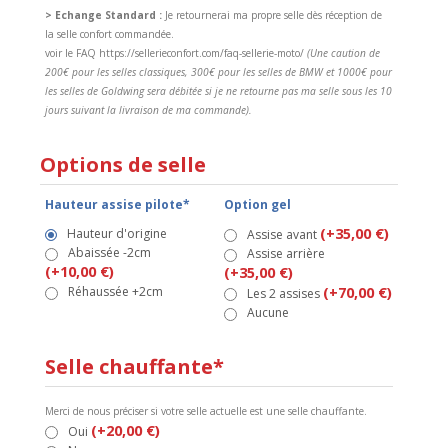
> Echange Standard :
Je retournerai ma propre selle dès réception de
la selle confort commandée.
voir le FAQ https://sellerieconfort.com/faq-sellerie-moto/
(Une caution de
200€ pour les selles classiques, 300€ pour les selles de BMW et 1000€ pour
les selles de Goldwing sera débitée si je ne retourne pas ma selle sous les 10
jours suivant la livraison de ma commande).
Options de selle
Hauteur assise pilote*
Option gel
(+35,00 €)
Hauteur d'origine
Assise avant
Abaissée -2cm
Assise arrière
(+10,00 €)
(+35,00 €)
Réhaussée +2cm
(+70,00 €)
Les 2 assises
Aucune
Selle chauffante*
Merci de nous préciser si votre selle actuelle est une selle chauffante.
(+20,00 €)
Oui