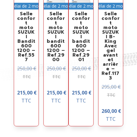
Délai de 2 mois
Délai de 2 mois
Délai de 2 mois
Délai de 2 mois
Selle
Selle
Selle
Selle
confor
confor
confor
confor
t
t
t
t
moto
moto
moto
moto
SUZUK
SUZUK
SUZUK
SUZUK
I
I
I
I B-
Bandit
bandit
bandit
King
600
600
600
Avec
1200 –
1200 –
1200 –
gel
Ref.55
Ref.29
Ref.29
avant
7
00
01
et
arrièr
250,00
€
250,00
€
250,00
€
e –
Ref.117
TTC
TTC
TTC
3
295,00
€
215,00
€
215,00
€
215,00
€
TTC
TTC
TTC
TTC
260,00
€
TTC