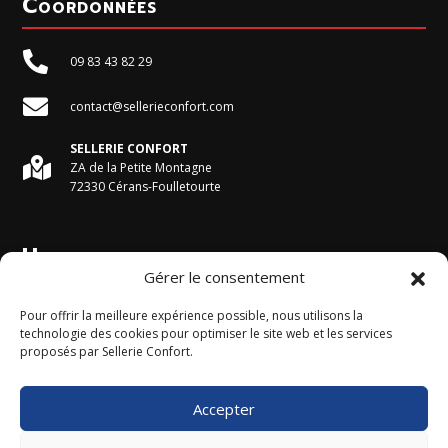
Coordonnées

09 83 43 82 29

contact@sellerieconfort.com
SELLERIE CONFORT

ZA de la Petite Montagne
72330 Cérans-Foulletourte
Horaires du magasin
Gérer le consentement
Du Lundi au Vendredi :
Pour offrir la meilleure expérience possible, nous utilisons la
9h - 12h et 13h30 - 17h30
technologie des cookies pour optimiser le site web et les services
proposés par Sellerie Confort.
Le Samedi :
9h - 12h
Accepter
Horaires accueil téléphonique
9h - 12 h et 13h30 - 17 h