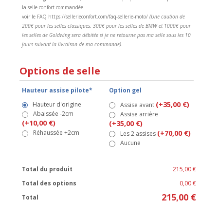
la selle confort commandée.
voir le FAQ https://sellerieconfort.com/faq-sellerie-moto/
(Une caution de
200€ pour les selles classiques, 300€ pour les selles de BMW et 1000€ pour
les selles de Goldwing sera débitée si je ne retourne pas ma selle sous les 10
jours suivant la livraison de ma commande).
Options de selle
Hauteur assise pilote*
Option gel
(+35,00 €)
Hauteur d'origine
Assise avant
Abaissée -2cm
Assise arrière
(+10,00 €)
(+35,00 €)
Réhaussée +2cm
(+70,00 €)
Les 2 assises
Aucune
Total du produit
215,00 €
Total des options
0,00 €
215,00 €
Total