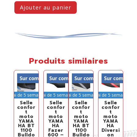
Ajouter au panier
Produits similaires
Sur commande
Sur commande
Sur commande
Sur comman
Délai de 5 semaines
Délai de 5 semaines
Délai de 5 semaines
Délai de 5 semaines
Selle
Selle
Selle
Selle
confor
confor
confor
confor
t
t
t
t
moto
moto
moto
moto
YAMA
YAMA
YAMA
YAMA
HA BT
HA
HA BT
HA
1100
Fazer
1100
Diversi
Bulldo
600 –
Bulldo
on