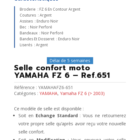
Broderie : FZ 6 En Contour Argent
Coutures : Argent
Assises : Enduro Noir
Bec : Noir Perforé
Bandeaux : Noir Perforé
Bandes Et Dosseret : Enduro Noir
Liserés : Argent
Délai de 5 semaines
Selle confort moto
YAMAHA FZ 6 – Ref.651
Référence :
YAMAHAFZ6-651
Catégories :
YAMAHA
,
Yamaha FZ 6 (> 2003)
Ce modèle de selle est disponible :
Soit en
Echange Standard
: Vous ne retournerez
votre propre selle qu’après avoir reçu votre nouvelle
selle confort.
Soit en
Modification
: Vous envoyez votre selle