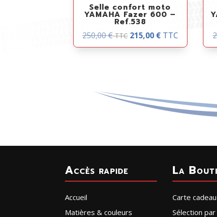
Selle confort moto
YAMAHA Fazer 600 –
Y
Ref.538
250,00
€
215,00
€
TTC
2
TTC
Accès rapide
La Bout
Accueil
Carte cadeau
Matières & couleurs
Sélection pa