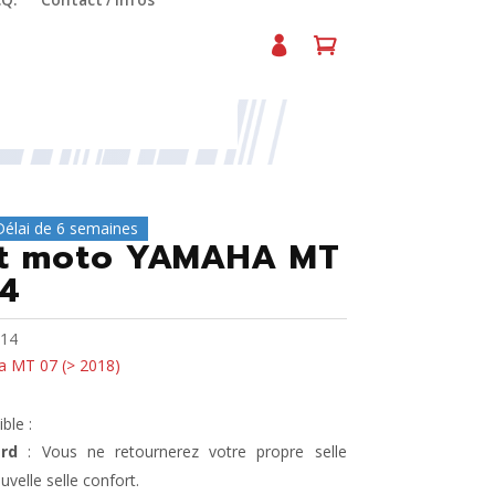
.Q.
Contact / Infos
.3214
Délai de 6 semaines
ort moto YAMAHA MT
14
14
 MT 07 (> 2018)
ble :
rd
: Vous ne retournerez votre propre selle
uvelle selle confort.