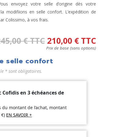
ous envoyez votre selle d’origine dès votre
 modifiions en selle confort. L’expédition de
par Colissimo, à vos frais.
245,00
€
TTC
210,00
€
TTC
Prix de base (sans options)
e selle confort
 * sont obligatoires.
c Cofidis en 3 échéances de
is du montant de l’achat, montant
5
€
)
EN SAVOIR +