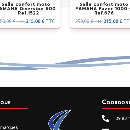
Selle confort moto
Selle confort moto
AMAHA Diversion 600
YAMAHA Fazer 1000 
– Ref.1522
Ref.676
50,00
€
215,00
€
TTC
250,00
€
215,00
€
TT
TTC
TTC
ique
Coordon

09 83 
r marques