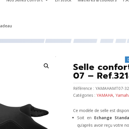
Nos Selles Confort
En stock
Matières & couleurs
F.A
cadeau
ha MT 07 (> 2018)
/ Selle confort moto YAMAHA MT 07 – Ref
Selle conf
07 – Ref.32
Référence :
YAMAHAMT07-32
Catégories :
YAMAHA
,
Yamaha
Ce modèle de selle est disponi
Soit en
Echange Standa
qu’après avoir reçu votre no