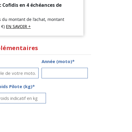
c Cofidis en 4 échéances de
is du montant de l’achat, montant
6
€
)
EN SAVOIR +
lémentaires
Année (moto)*
oids Pilote (kg)*