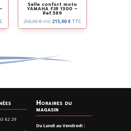
Selle confort moto
–
YAMAHA FJR 1300 –
Ref.589
C
250,00
€
215,00
€
TTC
TTC
nées
Horaires du
magasin
43 82 29
Du Lundi au Vendredi :