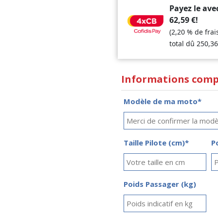
Payez le ave
62,59
€
!
(2,20 % de fra
total dû
250,3
Informations comp
Modèle de ma moto*
Taille Pilote (cm)*
P
Poids Passager (kg)