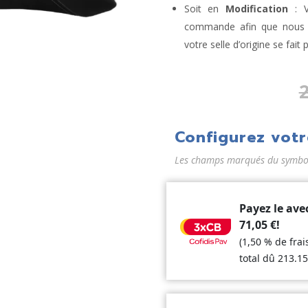
Soit en
Modification
: V
commande afin que nous la
votre selle d’origine se fait 
Configurez votr
Les champs marqués du symbole
Payez le ave
71,05
€
!
(1,50 % de fra
total dû
213.1