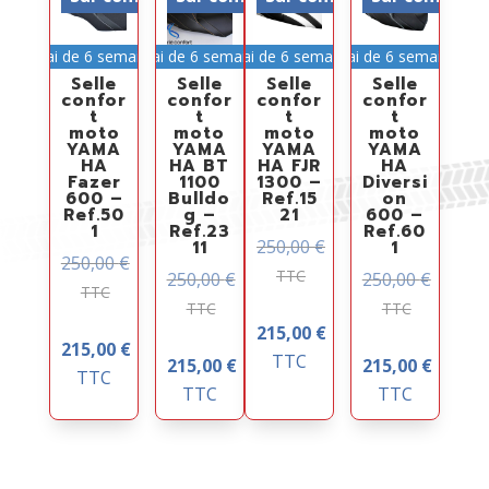
Délai de 6 semaines
Délai de 6 semaines
Délai de 6 semaines
Délai de 6 semaines
Selle
Selle
Selle
Selle
confor
confor
confor
confor
t
t
t
t
moto
moto
moto
moto
YAMA
YAMA
YAMA
YAMA
HA
HA BT
HA FJR
HA
Fazer
1100
1300 –
Diversi
600 –
Bulldo
Ref.15
on
Ref.50
g –
21
600 –
1
Ref.23
Ref.60
250,00
€
11
1
250,00
€
TTC
250,00
€
250,00
€
TTC
TTC
TTC
215,00
€
215,00
€
TTC
215,00
€
215,00
€
TTC
TTC
TTC