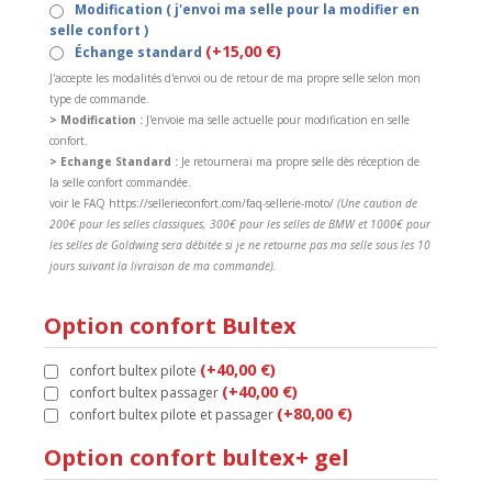
Modification ( j'envoi ma selle pour la modifier en
selle confort )
(+15,00 €)
Échange standard
J'accepte les modalités d'envoi ou de retour de ma propre selle selon mon
type de commande.
> Modification :
J'envoie ma selle actuelle pour modification en selle
confort.
> Echange Standard :
Je retournerai ma propre selle dès réception de
la selle confort commandée.
voir le FAQ https://sellerieconfort.com/faq-sellerie-moto/
(Une caution de
200€ pour les selles classiques, 300€ pour les selles de BMW et 1000€ pour
les selles de Goldwing sera débitée si je ne retourne pas ma selle sous les 10
jours suivant la livraison de ma commande).
Option confort Bultex
(+40,00 €)
confort bultex pilote
(+40,00 €)
confort bultex passager
(+80,00 €)
confort bultex pilote et passager
Option confort bultex+ gel