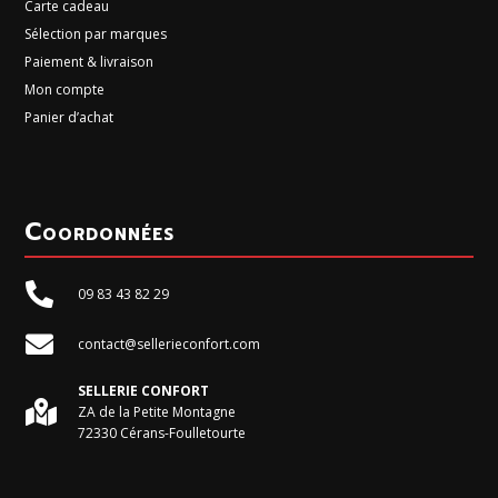
Carte cadeau
Sélection par marques
Paiement & livraison
Mon compte
Panier d’achat
Coordonnées

09 83 43 82 29

contact@sellerieconfort.com
SELLERIE CONFORT

ZA de la Petite Montagne
72330 Cérans-Foulletourte