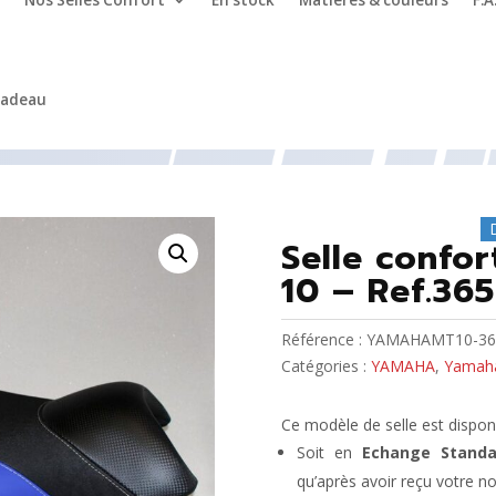
Nos Selles Confort
En stock
Matières & couleurs
F.A
cadeau
ha MT 10 -2016-2025
/ Selle confort moto YAMAHA MT 10 –
Selle conf
10 – Ref.36
Référence :
YAMAHAMT10-36
Catégories :
YAMAHA
,
Yamaha
Ce modèle de selle est disponi
Soit en
Echange Standa
qu’après avoir reçu votre no