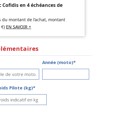
c Cofidis en 4 échéances de
is du montant de l’achat, montant
8
€
)
EN SAVOIR +
lémentaires
Année (moto)*
oids Pilote (kg)*