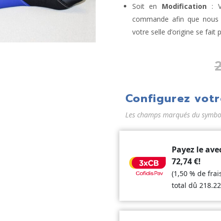
Soit en
Modification
: V
commande afin que nous la
votre selle d’origine se fait 
Configurez votr
Les champs marqués du symbole
Payez le ave
72,74
€
!
(1,50 % de fra
total dû
218.2