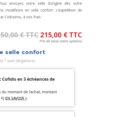
ous envoyez votre selle d’origine dès votre
 modifiions en selle confort. L’expédition de
par Colissimo, à vos frais.
250,00
€
TTC
215,00
€
TTC
Prix de base (sans options)
e selle confort
 * sont obligatoires.
c Cofidis en 3 échéances de
is du montant de l’achat, montant
2
€
)
EN SAVOIR +