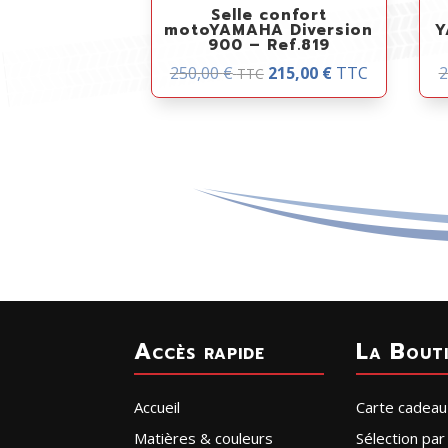
Selle confort
motoYAMAHA Diversion
Y
900 – Ref.819
250,00
€
215,00
€
TTC
2
TTC
Accès rapide
La Bout
Accueil
Carte cadeau
Matières & couleurs
Sélection pa