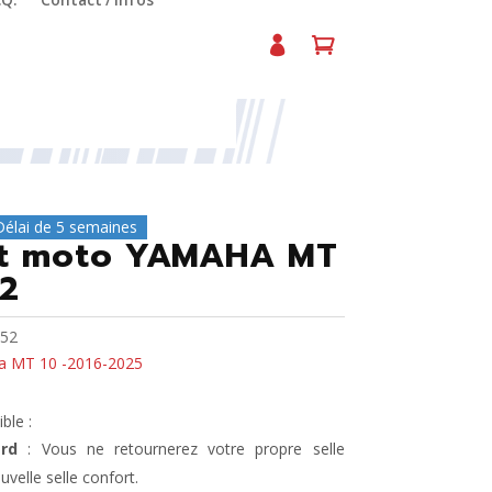
.Q.
Contact / Infos
 Ref.3652
Délai de 5 semaines
ort moto YAMAHA MT
52
52
 MT 10 -2016-2025
ble :
rd
: Vous ne retournerez votre propre selle
uvelle selle confort.