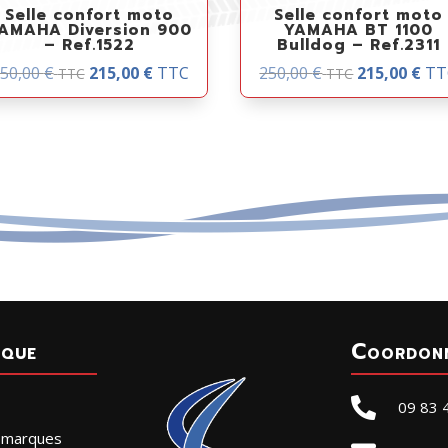
Selle confort moto
Selle confort moto
AMAHA Diversion 900
YAMAHA BT 1100
– Ref.1522
Bulldog – Ref.2311
50,00
€
215,00
€
TTC
250,00
€
215,00
€
TT
TTC
TTC
ique
Coordon

09 83 
r marques