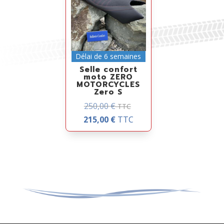
Délai de 6 semaines
Selle confort
moto ZERO
MOTORCYCLES
Zero S
250,00
€
TTC
215,00
€
TTC