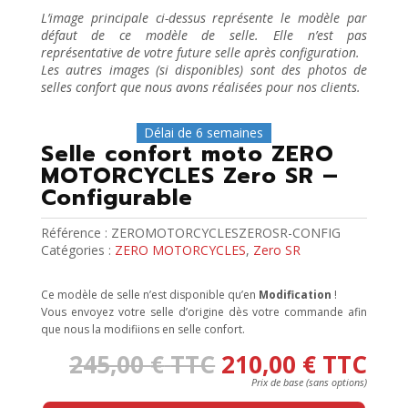
L’image principale ci-dessus représente le modèle par
défaut de ce modèle de selle. Elle n’est pas
représentative de votre future selle après configuration.
Les autres images (si disponibles) sont des photos de
selles confort que nous avons réalisées pour nos clients.
Délai de 6 semaines
Selle confort moto ZERO
MOTORCYCLES Zero SR –
Configurable
Référence :
ZEROMOTORCYCLESZEROSR-CONFIG
Catégories :
ZERO MOTORCYCLES
,
Zero SR
Ce modèle de selle n’est disponible qu’en
Modification
!
Vous envoyez votre selle d’origine dès votre commande afin
que nous la modifiions en selle confort.
245,00
€
TTC
210,00
€
TTC
Press