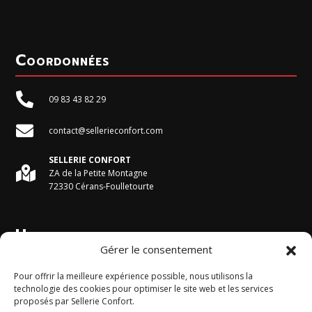
Coordonnées

09 83 43 82 29

contact@sellerieconfort.com
SELLERIE CONFORT

ZA de la Petite Montagne
72330 Cérans-Foulletourte
Horaires du magasin
Gérer le consentement
Du Lundi au Vendredi :
Pour offrir la meilleure expérience possible, nous utilisons la
9h - 12h et 13h30 - 17h30
technologie des cookies pour optimiser le site web et les services
proposés par Sellerie Confort.
Le Samedi :