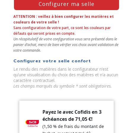
Configurer ma selle
the
Configure
button
ATTENTION : veillez à bien configurer les matières et
to
couleurs de votre selle !
Sans configuration de votre part, ce sont les couleurs par
enter
défauts qui seront prises en compte.
the
Un récapitulatif de votre configuration vous sera présenté dans le
product
panier d’achat, merci de bien vérifier vos choix avant validation de
configurator
votre commande.
(next
element)
Configurez votre selle confort
Le rendu des matières dans le configurateur n’est
qu’une visualisation du choix des matières et n’a aucun
caractère contractuel.
Les champs marqués du symbole * sont obligatoires.
Payez le avec Cofidis en 3
échéances de
71,05
€
!
(1,50 % de frais du montant de