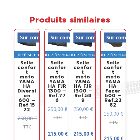
Produits similaires
Sur commande
Sur commande
Sur commande
Sur comman
Délai de 6 semaines
Délai de 6 semaines
Délai de 6 semaines
Délai de 6 semaines
Selle
Selle
Selle
Selle
confor
confor
confor
confor
t
t
t
t
moto
moto
moto
moto
YAMA
YAMA
YAMA
YAMA
HA
HA FJR
HA FJR
HA
Diversi
1300 –
1300 –
Fazer
on
Ref.77
Ref.58
600 –
600 –
6
9
Ref.23
Ref.15
82
250,00
€
250,00
€
22
250,00
€
TTC
TTC
250,00
€
TTC
TTC
215,00
€
215,00
€
215,00
€