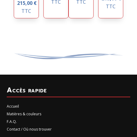
TTC
TTC
215,00
€
TTC
TTC
Accès rapide
Accueil
Matières & couleurs
F.A.Q.
Contact / Où nous trouver