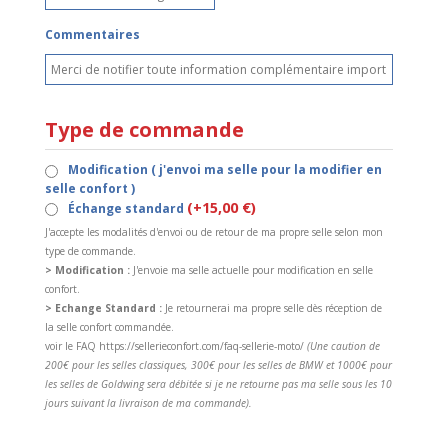
Commentaires
Type de commande
Modification ( j'envoi ma selle pour la modifier en
selle confort )
(+15,00 €)
Échange standard
J'accepte les modalités d'envoi ou de retour de ma propre selle selon mon
type de commande.
> Modification :
J'envoie ma selle actuelle pour modification en selle
confort.
> Echange Standard :
Je retournerai ma propre selle dès réception de
la selle confort commandée.
voir le FAQ https://sellerieconfort.com/faq-sellerie-moto/
(Une caution de
200€ pour les selles classiques, 300€ pour les selles de BMW et 1000€ pour
les selles de Goldwing sera débitée si je ne retourne pas ma selle sous les 10
jours suivant la livraison de ma commande).