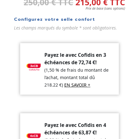
250,00
€
TTC
215,00
€
TTC
Prix de base (sans options)
Configurez votre selle confort
Les champs marqués du symbole * sont obligatoires.
Payez le avec Cofidis en 3
échéances de
72,74
€
!
(1,50 % de frais du montant de
l’achat, montant total dû
218.22
€
)
EN SAVOIR +
Payez le avec Cofidis en 4
échéances de
63,87
€
!