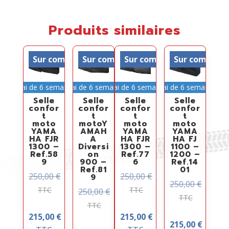
Produits similaires
Sur commande
Sur commande
Sur commande
Sur comman
Délai de 6 semaines
Délai de 6 semaines
Délai de 6 semaines
Délai de 6 semaines
Selle
Selle
Selle
Selle
confor
confor
confor
confor
t
t
t
t
moto
motoY
moto
moto
YAMA
AMAH
YAMA
YAMA
HA FJR
A
HA FJR
HA FJ
1300 –
Diversi
1300 –
1100 –
Ref.58
on
Ref.77
1200 –
9
900 –
6
Ref.14
Ref.81
01
250,00
€
250,00
€
9
250,00
€
TTC
TTC
250,00
€
TTC
TTC
215,00
€
215,00
€
215,00
€