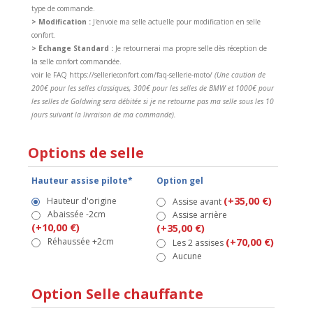
type de commande.
> Modification :
J'envoie ma selle actuelle pour modification en selle
confort.
> Echange Standard :
Je retournerai ma propre selle dès réception de
la selle confort commandée.
voir le FAQ https://sellerieconfort.com/faq-sellerie-moto/
(Une caution de
200€ pour les selles classiques, 300€ pour les selles de BMW et 1000€ pour
les selles de Goldwing sera débitée si je ne retourne pas ma selle sous les 10
jours suivant la livraison de ma commande).
Options de selle
Hauteur assise pilote*
Option gel
(+35,00 €)
Hauteur d'origine
Assise avant
Abaissée -2cm
Assise arrière
(+10,00 €)
(+35,00 €)
Réhaussée +2cm
(+70,00 €)
Les 2 assises
Aucune
Option Selle chauffante