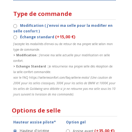
Type de commande
Modification ( j'envoi ma selle pour la modifier en
selle confort )
(+15,00 €)
Échange standard
J'accepte les modalités d'envoi ou de retour de ma propre selle selon mon
type de commande.
> Modification :
J'envoie ma selle actuelle pour modification en selle
confort.
> Echange Standard :
Je retournerai ma propre selle dès réception de
la selle confort commandée.
voir le FAQ https://sellerieconfort.com/faq-sellerie-moto/
(Une caution de
200€ pour les selles classiques, 300€ pour les selles de BMW et 1000€ pour
les selles de Goldwing sera débitée si je ne retourne pas ma selle sous les 10
jours suivant la livraison de ma commande).
Options de selle
Hauteur assise pilote*
Option gel
(+35,00 €)
Hauteur d'origine
Assise avant