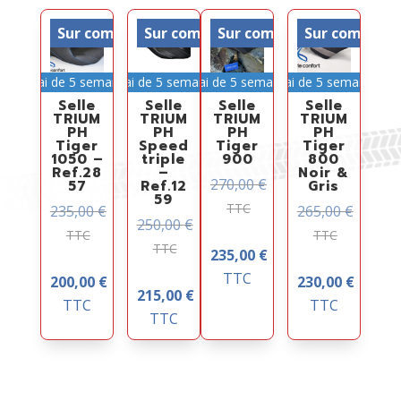
Sur commande
Sur commande
Sur commande
Sur comman
Délai de 5 semaines
Délai de 5 semaines
Délai de 5 semaines
Délai de 5 semaines
Selle
Selle
Selle
Selle
TRIUM
TRIUM
TRIUM
TRIUM
PH
PH
PH
PH
Tiger
Speed
Tiger
Tiger
1050 –
triple
900
800
Ref.28
–
Noir &
270,00
€
57
Ref.12
Gris
59
TTC
235,00
€
265,00
€
250,00
€
TTC
TTC
TTC
235,00
€
TTC
200,00
€
230,00
€
215,00
€
TTC
TTC
TTC