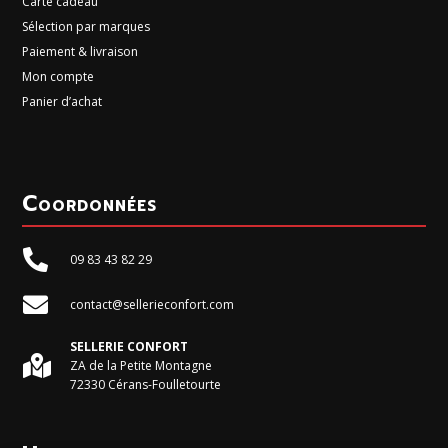
Carte cadeau
Sélection par marques
Paiement & livraison
Mon compte
Panier d’achat
Coordonnées

09 83 43 82 29

contact@sellerieconfort.com
SELLERIE CONFORT

ZA de la Petite Montagne
72330 Cérans-Foulletourte