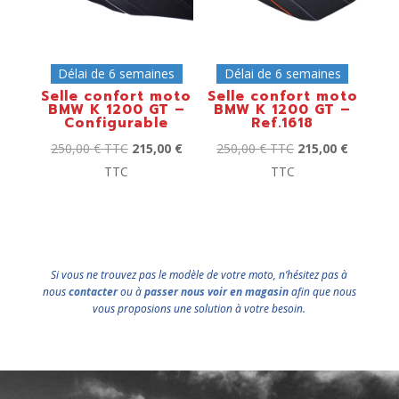
Délai de 6 semaines
Délai de 6 semaines
Selle confort moto
Selle confort moto
BMW K 1200 GT –
BMW K 1200 GT –
Configurable
Ref.1618
250,00
€
TTC
215,00
€
250,00
€
TTC
215,00
€
TTC
TTC
Si vous ne trouvez pas le modèle de votre moto, n’hésitez pas à
nous
contacter
ou à
passer nous voir en magasin
afin que nous
vous proposions une solution à votre besoin.