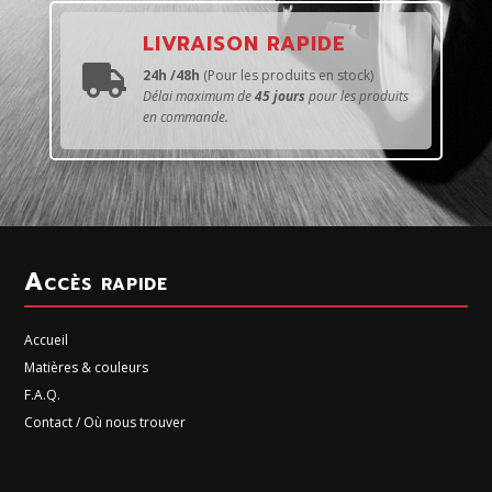
LIVRAISON RAPIDE

24h /48h
(Pour les produits en stock)
Délai maximum de
45 jours
pour les produits
en commande.
Accès rapide
Accueil
Matières & couleurs
F.A.Q.
Contact / Où nous trouver