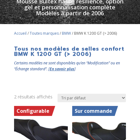
Mousse Bultex haute résilience, option
gel et personnalisation complète
Modèles à partir de 2006
Accueil
/
Toutes marques
/
BMW
/ BMW K 1200 GT (> 2006)
Tous nos modèles de selles confort
BMW K 1200 GT (> 2006)
Certains modèles ne sont disponibles qu’en “Modification” ou en
“Échange standard”. [
En savoir plus
]
2 résultats affichés
Configurable
Sur commande