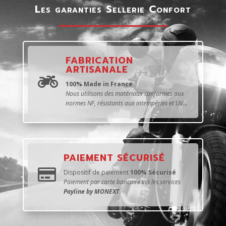
Les garanties Sellerie Confort
FABRICATION
ARTISANALE

100% Made in France
Nous utilisons des matériaux conformes aux
normes NF, résistants aux intempéries et UV...
PAIEMENT SÉCURISÉ

Dispositif de paiement
100% Sécurisé
Paiement par carte bancaire via les services
Payline by MONEXT
.