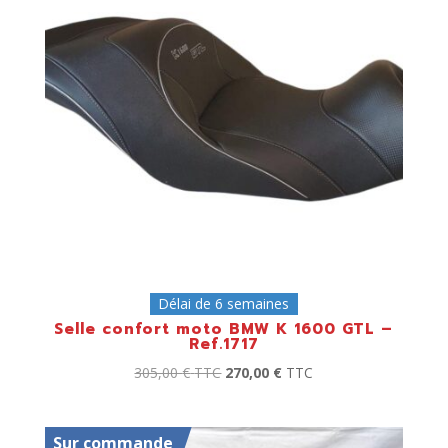
Délai de 6 semaines
Selle confort moto BMW K 1600 GTL –
Ref.1717
305,00
€
TTC
270,00
€
TTC
Sur commande