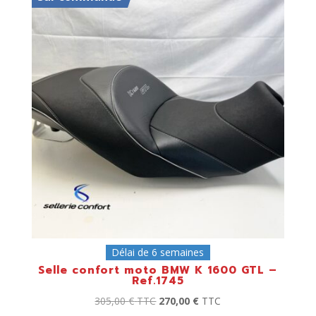
Délai de 6 semaines
Selle confort moto BMW K 1600 GTL –
Ref.1745
305,00
€
TTC
270,00
€
TTC