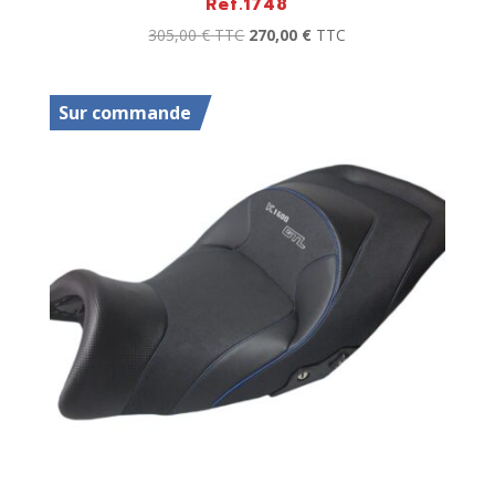
Ref.1748
305,00
€
TTC
270,00
€
TTC
Sur commande