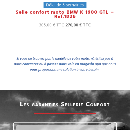
Délai de 6 semaines
Selle confort moto BMW K 1600 GTL –
Ref.1826
305,00
€
TTC
270,00
€
TTC
Si vous ne trouvez pas le modèle de votre moto, n’hésitez pas à
nous
contacter
ou à
passer nous voir en magasin
afin que nous
vous proposions une solution à votre besoin.
Les garanties Sellerie Confort