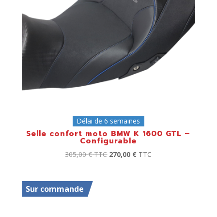
Délai de 6 semaines
Selle confort moto BMW K 1600 GTL –
Configurable
305,00
€
TTC
270,00
€
TTC
Sur commande