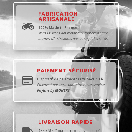
FABRICATION
ARTISANALE

100% Made in France
Nous utilisons des matériaux conformes aux
normes NF, résistants aux intempéries et UV...
PAIEMENT SÉCURISÉ

Dispositif de paiement
100% Sécurisé
Paiement par carte bancaire via les services
Payline by MONEXT
.
LIVRAISON RAPIDE
24h /48h
(Pour les produits en stock)