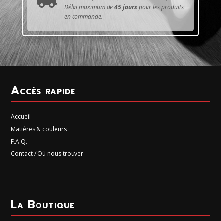

Délai maximum de
45 jours
pour les produits
en commande.
Accès rapide
Accueil
Matières & couleurs
F.A.Q.
Contact / Où nous trouver
La Boutique