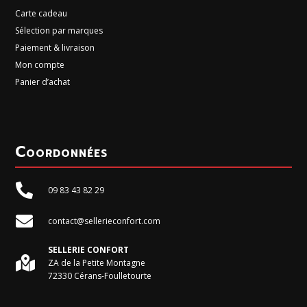
Carte cadeau
Sélection par marques
Paiement & livraison
Mon compte
Panier d’achat
Coordonnées

09 83 43 82 29

contact@sellerieconfort.com
SELLERIE CONFORT

ZA de la Petite Montagne
72330 Cérans-Foulletourte