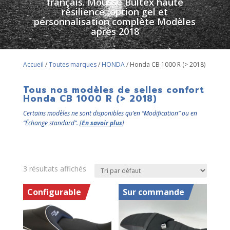
français. Mousse Bultex haute
résilience, option gel et
personnalisation complète Modèles
après 2018
Accueil
/
Toutes marques
/
HONDA
/ Honda CB 1000 R (> 2018)
Tous nos modèles de selles confort
Honda CB 1000 R (> 2018)
Certains modèles ne sont disponibles qu’en “Modification” ou en
“Échange standard”. [
En savoir plus
]
3 résultats affichés
Configurable
Sur commande