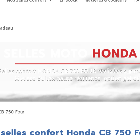
Nos Selles Confort
En stock
Matières & couleurs
F.A
cadeau
SELLES MOTO
HONDA 
Selles confort HONDA CB 750 FOUR réalisées sur mes
Mousse Bultex haute résilience, option gel e
CB 750 Four
selles confort Honda CB 750 F