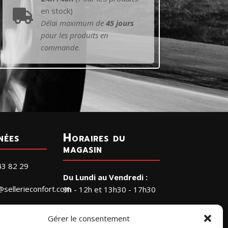
en stock)

Délai maximum de
45 jours
pour les produits en
commande.
nées
Horaires du
magasin
43 82 29
Du Lundi au Vendredi :
@sellerieconfort.com
9h - 12h et 13h30 - 17h30
Le Samedi :
RIE CONFORT
Gérer le consentement
9h - 12h
a Petite