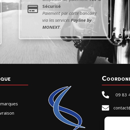
Sécurisé

Paiement par carte bancaire
via les services
Payline by
MONEXT
.
ique
Coordon

09 83 
r marques

contact
vraison
SELLE
ZA de l