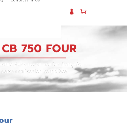
.Q.
Contact / Infos
CB 750 FOUR
ure dans notre atelier français.
t personnalisation complète
our