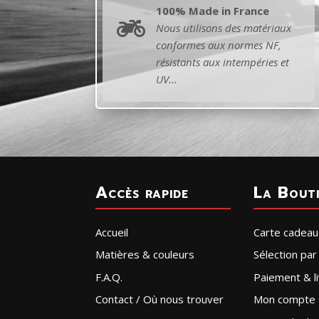
100% Made in France

Nous utilisons des matériaux
conformes aux normes NF,
résistants aux intempéries et
UV...
Accès rapide
La Bout
Accueil
Carte cadeau
Matières & couleurs
Sélection pa
F.A.Q.
Paiement & li
Contact / Où nous trouver
Mon compte