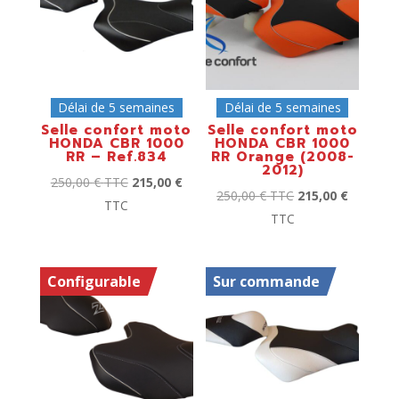
Délai de 5 semaines
Délai de 5 semaines
Selle confort moto
Selle confort moto
HONDA CBR 1000
HONDA CBR 1000
RR – Ref.834
RR Orange (2008-
2012)
250,00
€
TTC
215,00
€
250,00
€
TTC
215,00
€
TTC
TTC
Configurable
Sur commande