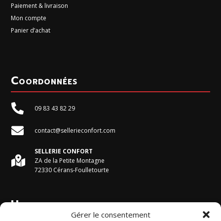
Paiement & livraison
Mon compte
Panier d’achat
Coordonnées

09 83 43 82 29

contact@sellerieconfort.com
SELLERIE CONFORT

ZA de la Petite Montagne
72330 Cérans-Foulletourte
Horaires du magasin
Gérer le consentement