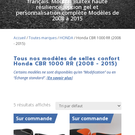
français. Mousse Bultex haute
résilience, option gel et
personnalisation complète Modèles de
2008 à 2015
Accueil
/
Toutes marques
/
HONDA
/ Honda CBR 1000 RR (2008
- 2015)
Tous nos modèles de selles confort
Honda CBR 1000 RR (2008 - 2015)
Certains modèles ne sont disponibles qu’en “Modification” ou en
“Échange standard”. [
En savoir plus
]
5 résultats affichés
Sur commande
Sur commande