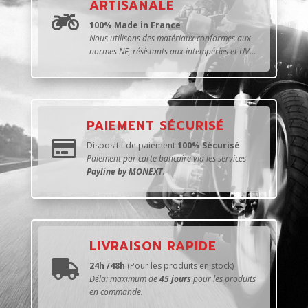
ARTISANALE

100% Made in France
Nous utilisons des matériaux conformes aux
normes NF, résistants aux intempéries et UV...
PAIEMENT SÉCURISÉ

Dispositif de paiement
100% Sécurisé
Paiement par carte bancaire via les services
Payline by MONEXT
.
LIVRAISON RAPIDE

24h /48h
(Pour les produits en stock)
Délai maximum de
45 jours
pour les produits
en commande.