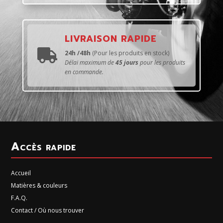
LIVRAISON RAPIDE

24h /48h
(Pour les produits en stock)
Délai maximum de
45 jours
pour les produits
en commande.
Accès rapide
Accueil
Matières & couleurs
F.A.Q.
Contact / Où nous trouver