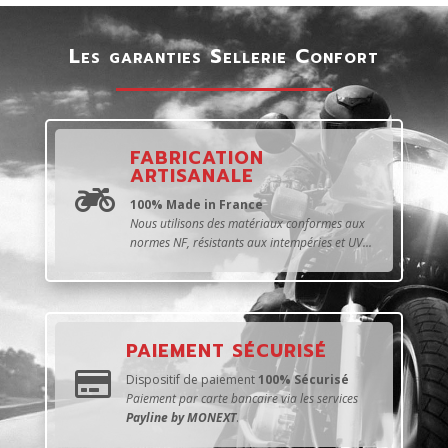
Les garanties Sellerie Confort
FABRICATION
ARTISANALE

100% Made in France
Nous utilisons des matériaux conformes aux
normes NF, résistants aux intempéries et UV...
PAIEMENT SÉCURISÉ

Dispositif de paiement
100% Sécurisé
Paiement par carte bancaire via les services
Payline by MONEXT
.