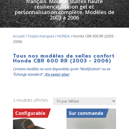
français. Mousse Bultex haute
résilience, option gel et
personnalisation complète. Modèles de
2003 à 2006
Accueil
/
Toutes marques
/
HONDA
/ Honda CBR 600 RR (2003 -
2006)
Tous nos modèles de selles confort
Honda CBR 600 RR (2003 - 2006)
Certains modèles ne sont disponibles qu’en “Modification” ou en
“Échange standard”. [
En savoir plus
]
2 résultats affichés
Configurable
Sur commande