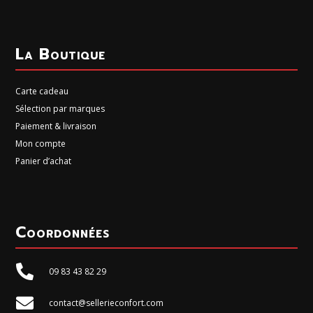
La Boutique
Carte cadeau
Sélection par marques
Paiement & livraison
Mon compte
Panier d’achat
Coordonnées

09 83 43 82 29

contact@sellerieconfort.com