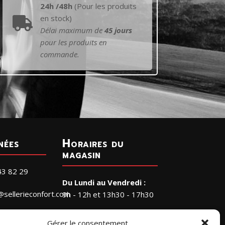
24h /48h
(Pour les produits
en stock)

Délai maximum de
45 jours
pour les produits en
commande.
nées
Horaires du
magasin
43 82 29
Du Lundi au Vendredi :
@sellerieconfort.com
9h - 12h et 13h30 - 17h30
Le Samedi :
RIE CONFORT
Gérer le consentement