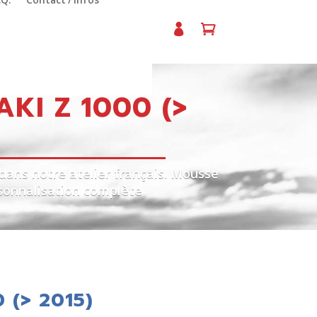
.Q.
Contact / Infos
KI Z 1000 (>
dans notre atelier français. Mousse
rsonnalisation complète
 (> 2015)