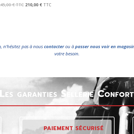
245,00
€
TTC
210,00
€
TTC
o, n’hésitez pas à nous
contacter
ou à
passer nous voir en magasi
votre besoin.
Les garanties Sellerie Confor
PAIEMENT SÉCURISÉ