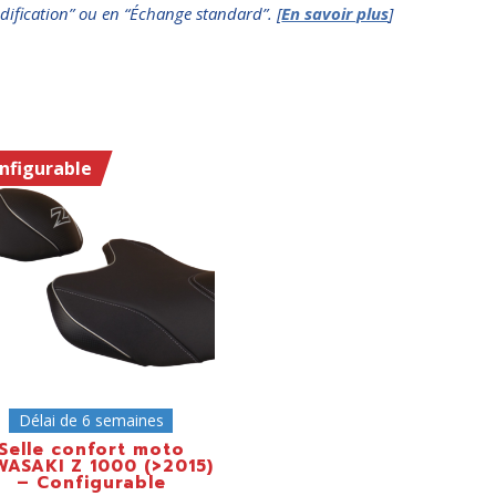
dification” ou en “Échange standard”. [
En savoir plus
]
nfigurable
Délai de 6 semaines
Selle confort moto
WASAKI Z 1000 (>2015)
– Configurable