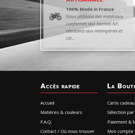
100% Made in France

Nous utilisons des matériaux
conformes aux normes NF,
résistants aux intempéries et
UV...
Accès rapide
La Bout
Accueil
Carte cadeau
Matières & couleurs
Sélection pa
F.A.Q.
Paiement & li
Contact / Où nous trouver
Mon compte