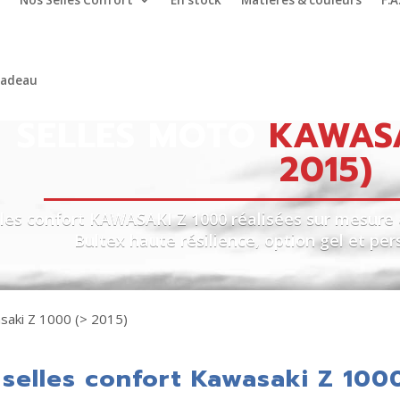
Nos Selles Confort
En stock
Matières & couleurs
F.A
cadeau
SELLES MOTO
KAWASA
2015)
lles confort KAWASAKI Z 1000 réalisées sur mesure 
Bultex haute résilience, option gel et pe
saki Z 1000 (> 2015)
selles confort Kawasaki Z 1000