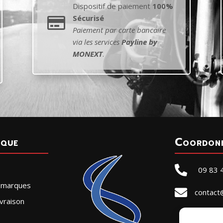
Dispositif de paiement
100%
Sécurisé

Paiement par carte bancaire
via les services
Payline by
MONEXT
.
ique
Coordon

09 83 
r marques

contact
vraison
SELLE