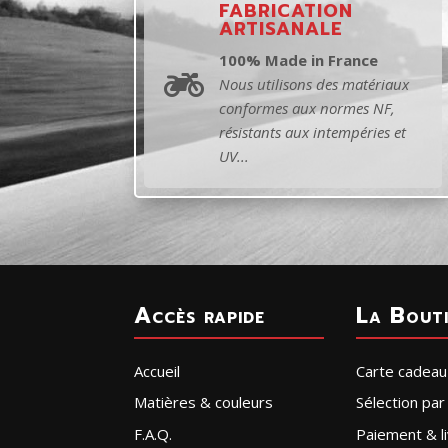
FABRICATION
ARTISANALE
100% Made in France

Nous utilisons des matériaux
conformes aux normes NF,
résistants aux intempéries et
UV...
Accès rapide
La Bout
Accueil
Carte cadeau
Matières & couleurs
Sélection pa
F.A.Q.
Paiement & li