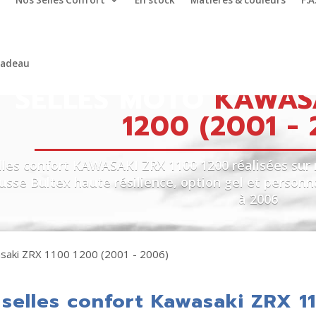
Nos Selles Confort
En stock
Matières & couleurs
F.A
cadeau
SELLES MOTO
KAWASA
1200 (2001 -
lles confort KAWASAKI ZRX 1100 1200 réalisées sur 
sse Bultex haute résilience, option gel et person
à 2006
saki ZRX 1100 1200 (2001 - 2006)
selles confort Kawasaki ZRX 1