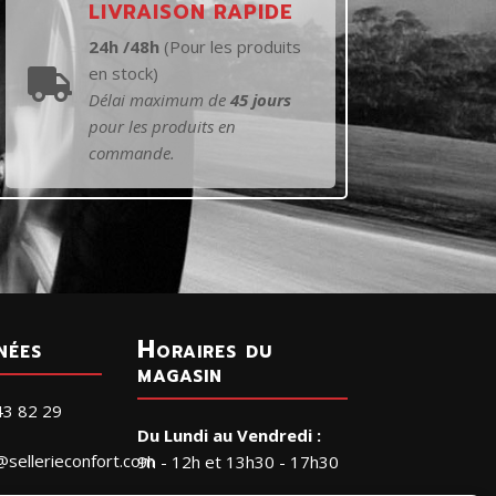
LIVRAISON RAPIDE
24h /48h
(Pour les produits
en stock)

Délai maximum de
45 jours
pour les produits en
commande.
nées
Horaires du
magasin
43 82 29
Du Lundi au Vendredi :
@sellerieconfort.com
9h - 12h et 13h30 - 17h30