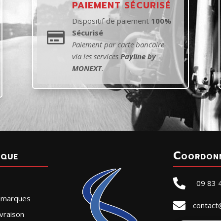
PAIEMENT SÉCURISÉ
Dispositif de paiement
100%
Sécurisé

Paiement par carte bancaire
via les services
Payline by
MONEXT
.
ique
Coordon

09 83 
r marques

contact
vraison