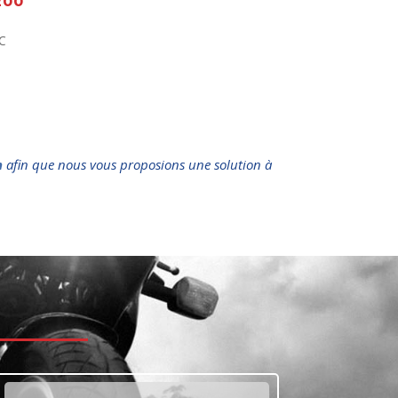
200
C
n
afin que nous vous proposions une solution à
t