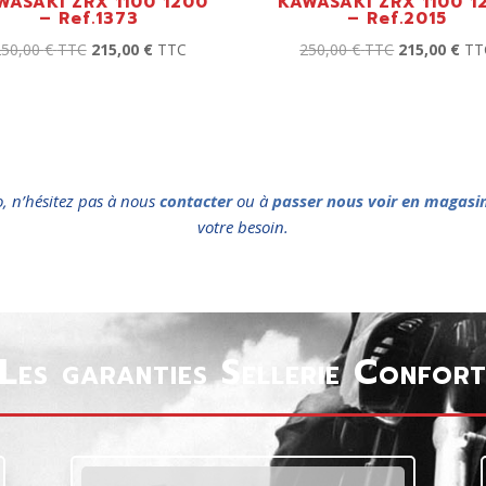
WASAKI ZRX 1100 1200
KAWASAKI ZRX 1100 1
– Ref.1373
– Ref.2015
250,00
€
TTC
215,00
€
TTC
250,00
€
TTC
215,00
€
TT
o, n’hésitez pas à nous
contacter
ou à
passer nous voir en magasi
votre besoin.
Les garanties Sellerie Confor