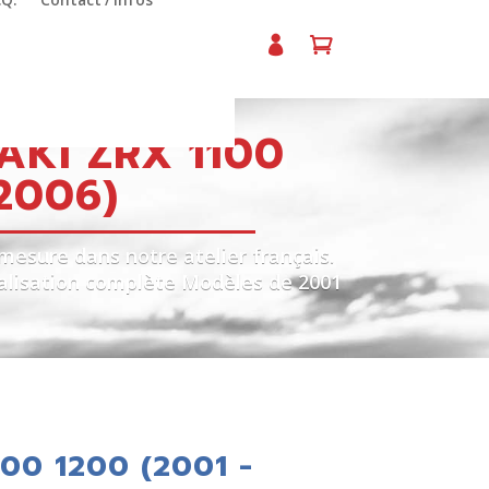
.Q.
Contact / Infos
KI ZRX 1100
 2006)
mesure dans notre atelier français.
nalisation complète Modèles de 2001
100 1200 (2001 -