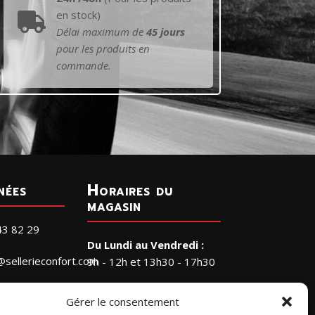
en stock)

Délai maximum de
45 jours
pour les produits en
commande.
nées
Horaires du
magasin
43 82 29
Du Lundi au Vendredi :
@sellerieconfort.com
9h - 12h et 13h30 - 17h30
Le Samedi :
RIE CONFORT
Gérer le consentement
9h - 12h
a Petite