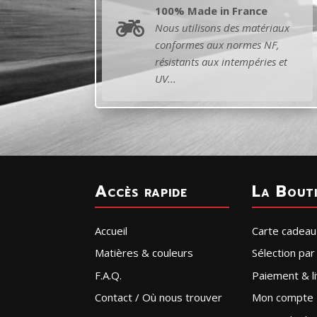
100% Made in France

Nous utilisons des matériaux
conformes aux normes NF,
résistants aux intempéries et
UV...
Accès rapide
La Bout
Accueil
Carte cadeau
Matières & couleurs
Sélection pa
F.A.Q.
Paiement & li
Contact / Où nous trouver
Mon compte