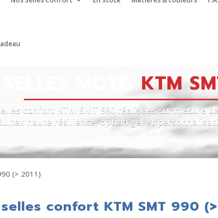
Nos Selles Confort
En stock
Matières & couleurs
F.A
cadeau
SELLES MOTO
KTM SMT
Selles confort KTM SMT 990 réalisées sur mesure da
Bultex haute résilience, option gel et personnalis
90 (> 2011)
selles confort KTM SMT 990 (>