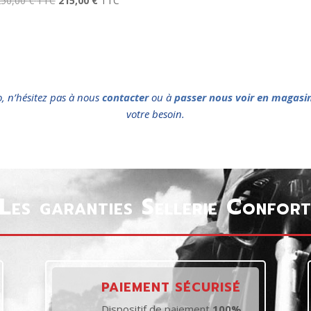
250,00
€
TTC
215,00
€
TTC
o, n’hésitez pas à nous
contacter
ou à
passer nous voir en magasi
votre besoin.
Les garanties Sellerie Confor
PAIEMENT SÉCURISÉ
Dispositif de paiement
100%