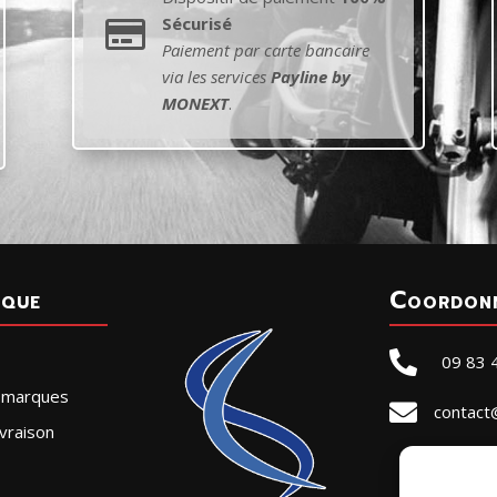
Sécurisé

Paiement par carte bancaire
via les services
Payline by
MONEXT
.
ique
Coordon

09 83 
r marques

contact
vraison
SELLE
ZA de l