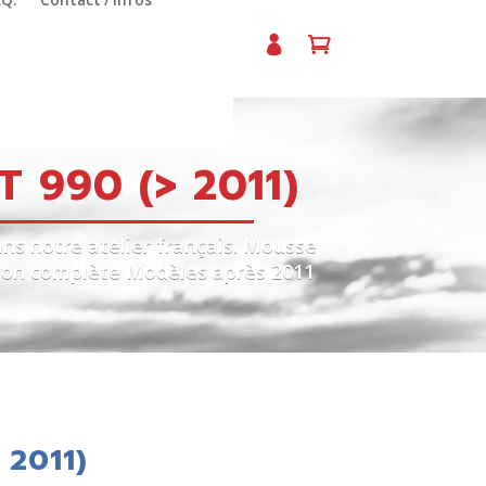
.Q.
Contact / Infos
 990 (> 2011)
ns notre atelier français. Mousse
ation complète Modèles après 2011
 2011)