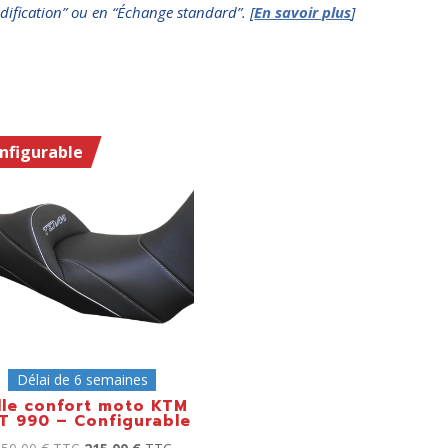
dification” ou en “Échange standard”. [
En savoir plus
]
nfigurable
Délai de 6 semaines
lle confort moto KTM
T 990 – Configurable