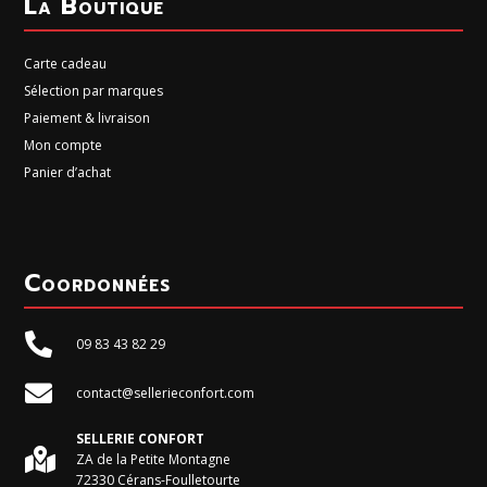
La Boutique
Carte cadeau
Sélection par marques
Paiement & livraison
Mon compte
Panier d’achat
Coordonnées

09 83 43 82 29

contact@sellerieconfort.com
SELLERIE CONFORT

ZA de la Petite Montagne
72330 Cérans-Foulletourte