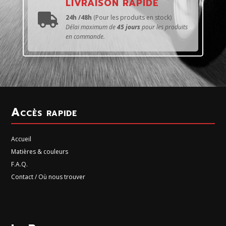
LIVRAISON RAPIDE

24h /48h
(Pour les produits en stock)
Délai maximum de
45 jours
pour les produits
en commande.
Accès rapide
Accueil
Matières & couleurs
F.A.Q.
Contact / Où nous trouver