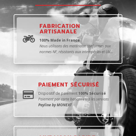
FABRICATION
ARTISANALE

100% Made in France
Nous utilisons des matériaux conformes aux
normes NF, résistants aux intempéries et UV...
PAIEMENT SÉCURISÉ

Dispositif de paiement
100% Sécurisé
Paiement par carte bancaire via les services
Payline by MONEXT
.