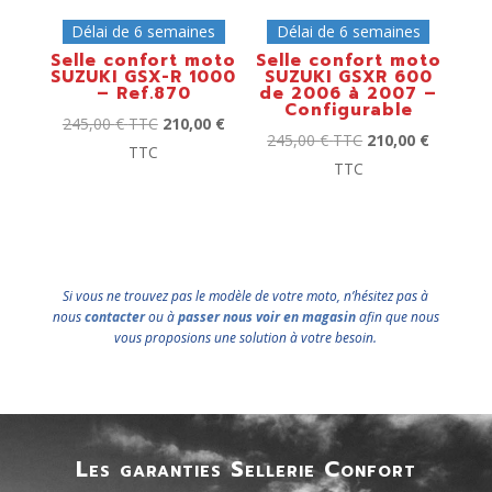
Délai de 6 semaines
Délai de 6 semaines
Selle confort moto
Selle confort moto
SUZUKI GSX-R 1000
SUZUKI GSXR 600
– Ref.870
de 2006 à 2007 –
Configurable
245,00
€
TTC
210,00
€
245,00
€
TTC
210,00
€
TTC
TTC
Si vous ne trouvez pas le modèle de votre moto, n’hésitez pas à
nous
contacter
ou à
passer nous voir en magasin
afin que nous
vous proposions une solution à votre besoin.
Les garanties Sellerie Confort