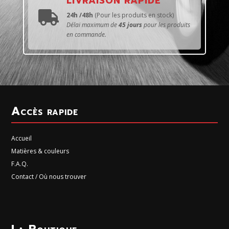
LIVRAISON RAPIDE

24h /48h
(Pour les produits en stock)
Délai maximum de
45 jours
pour les produits
en commande.
Accès rapide
Accueil
Matières & couleurs
F.A.Q.
Contact / Où nous trouver