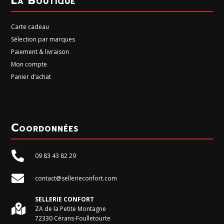
La Boutique
Carte cadeau
Sélection par marques
Paiement & livraison
Mon compte
Panier d’achat
Coordonnées

09 83 43 82 29

contact@sellerieconfort.com
SELLERIE CONFORT

ZA de la Petite Montagne
72330 Cérans-Foulletourte