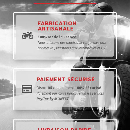
FABRICATION
ARTISANALE

100% Made in France
Nous utilisons des matériaux conformes aux
normes NF, résistants aux intempéries et UV...
PAIEMENT SÉCURISÉ

Dispositif de paiement
100% Sécurisé
Paiement par carte bancaire via les services
Payline by MONEXT
.