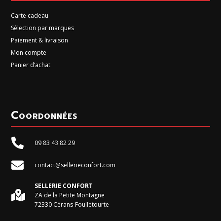
Carte cadeau
Sélection par marques
Paiement & livraison
Mon compte
Panier d’achat
Coordonnées

09 83 43 82 29

contact@sellerieconfort.com
SELLERIE CONFORT

ZA de la Petite Montagne
72330 Cérans-Foulletourte