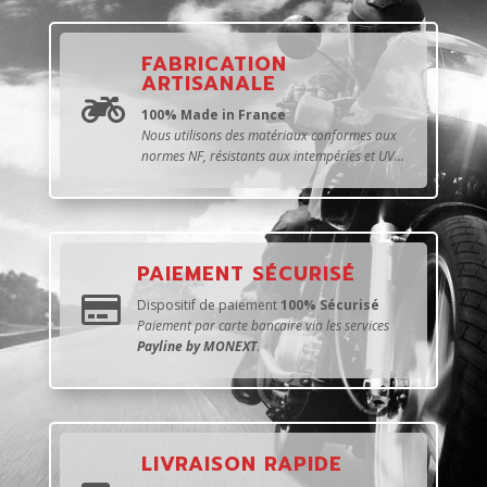
FABRICATION
ARTISANALE

100% Made in France
Nous utilisons des matériaux conformes aux
normes NF, résistants aux intempéries et UV...
PAIEMENT SÉCURISÉ

Dispositif de paiement
100% Sécurisé
Paiement par carte bancaire via les services
Payline by MONEXT
.
LIVRAISON RAPIDE