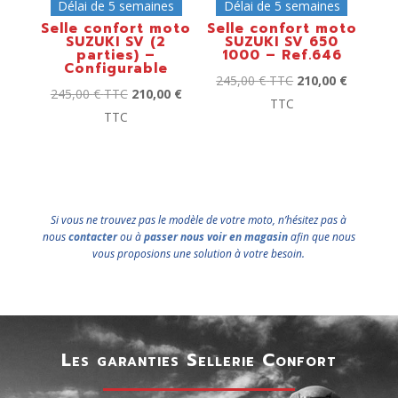
Délai de 5 semaines
Délai de 5 semaines
Selle confort moto
Selle confort moto
SUZUKI SV (2
SUZUKI SV 650
parties) –
1000 – Ref.646
Configurable
245,00
€
TTC
210,00
€
245,00
€
TTC
210,00
€
TTC
TTC
Si vous ne trouvez pas le modèle de votre moto, n’hésitez pas à
nous
contacter
ou à
passer nous voir en magasin
afin que nous
vous proposions une solution à votre besoin.
Les garanties Sellerie Confort