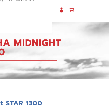
.Q.
Contact / Infos
A MIDNIGHT
0
ht STAR 1300