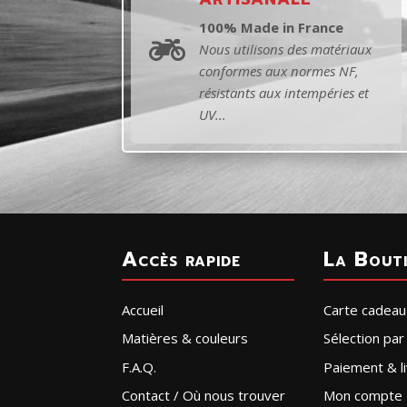
100% Made in France

Nous utilisons des matériaux
conformes aux normes NF,
résistants aux intempéries et
UV...
Accès rapide
La Bout
Accueil
Carte cadeau
Matières & couleurs
Sélection pa
F.A.Q.
Paiement & li
Contact / Où nous trouver
Mon compte