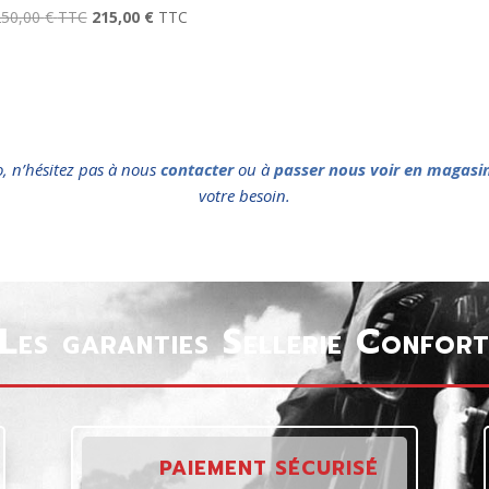
250,00
€
TTC
215,00
€
TTC
o, n’hésitez pas à nous
contacter
ou à
passer nous voir en magasi
votre besoin.
Les garanties Sellerie Confor
PAIEMENT SÉCURISÉ