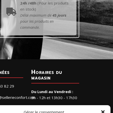
24h /48h
(Pour les produits
en stock)

Délai maximum de
45 jours
pour les produits en
commande.
nées
Horaires du
magasin
43 82 29
Du Lundi au Vendredi :
@sellerieconfort.com
9h - 12h et 13h30 - 17h30
Le Samedi :
RIE CONFORT
Gérer le consentement