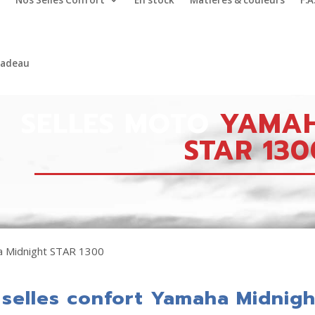
Nos Selles Confort
En stock
Matières & couleurs
F.A
cadeau
SELLES MOTO
YAMAH
STAR 130
 Midnight STAR 1300
selles confort Yamaha Midnig