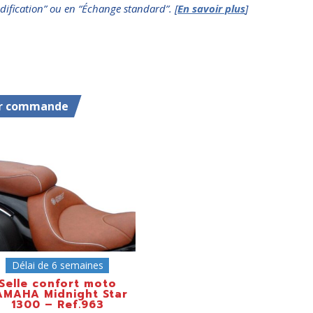
dification” ou en “Échange standard”. [
En savoir plus
]
r commande
Délai de 6 semaines
Selle confort moto
AMAHA Midnight Star
1300 – Ref.963