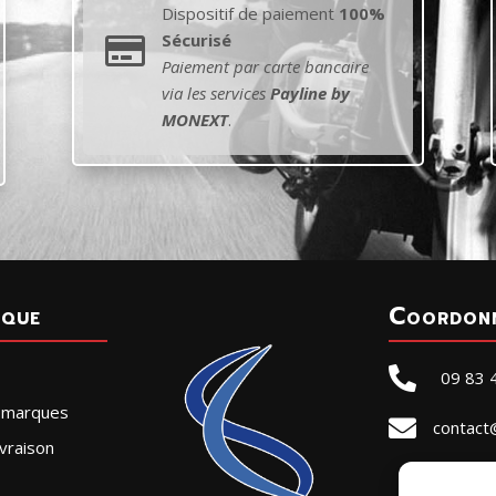
Dispositif de paiement
100%
Sécurisé

Paiement par carte bancaire
via les services
Payline by
MONEXT
.
ique
Coordon

09 83 
r marques

contact
vraison
SELLE